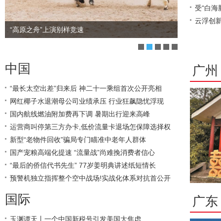
力
受“白海
云浮创
“高原之舟”上演别样竞速
一座公园 一
赋能
中国
广州
“最长太空出差”归来后 神二十一乘组首次公开亮相
网红椰子水退潮母公司业绩承压 行业狂飙隐忧浮现
国内航线燃油附加费再下调 暑期出行迎来高峰
运营商叫停第三方办卡,低价流量卡退场怎保障选择权
新型“老物件回收”骗局专门瞄准中老年人群体
国产宠粮高端化提速 “流量战”尚难挽消费者信心
“最后的侨信代书先生” 77岁姜明典讲述纸短情长
预警机独立指挥整个空中战场!实战化体系对抗首公开
国际
广东
玉渊谭天丨一个中国新税号引发美国大焦虑