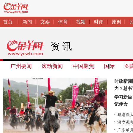
资 讯
广州要闻
滚动新闻
中国聚焦
国际
图
时政新闻
力？总书
学习新语
记使命
粤港澳大
深度观察
能？
广东单