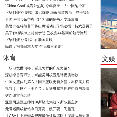
“China Cool”成海外热词 今年夏天，去中国纳个凉
《给阿嬷的情书》印尼首映 华侨深情告白：终于等到
泰国潮州会馆举办《给阿嬷的情书》专场放映
美警方在特朗普即将出席活动的球场逮捕一持武器男子
美军称继续海上封锁伊朗 已改变44艘商船航行路线
《给阿嬷的情书》在泰国首映
民调：76%日本人支持“无核三原则”
体育
文娱
一场电竞世俱杯，看见怎样的广东力量？
深耕绿茵育师资，赋能吴川校园足球提质增效
中国女篮位列第六！国际篮联更新女篮世界杯实力榜
视频｜足球不止于胜负，见证粤超常规赛热血与温情
姆巴佩官宣恋情
亚冠两连冠主帅雅伊斯勒成为纽卡斯尔新主帅
无畏巡回成都站今日开赛，敞开耍，飞起瓦
【CBA】上赛季常规赛最佳外援留队！深圳队与史密