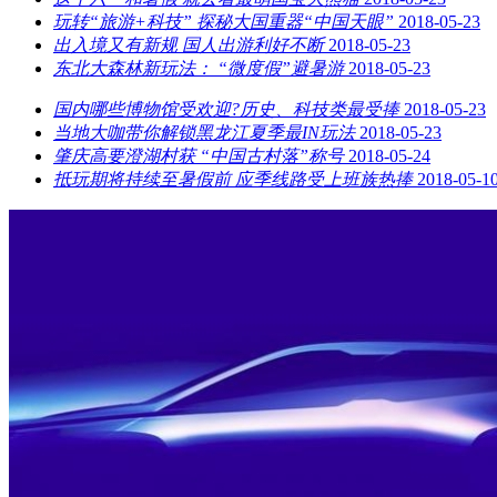
玩转“旅游+科技” 探秘大国重器“中国天眼”
2018-05-23
出入境又有新规 国人出游利好不断
2018-05-23
东北大森林新玩法： “微度假”避暑游
2018-05-23
国内哪些博物馆受欢迎?历史、科技类最受捧
2018-05-23
当地大咖带你解锁黑龙江夏季最IN玩法
2018-05-23
肇庆高要澄湖村获 “中国古村落”称号
2018-05-24
抵玩期将持续至暑假前 应季线路受上班族热捧
2018-05-1