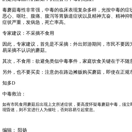
毒蘑菇毒性非常强，中毒的临床表现复杂多样，光按中毒的症
恶心、呕吐、腹痛、腹泻等胃肠道症状以及精神亢奋、精神抑
症状严重，发病急，死亡率高。
专家建议：不采摘不食用
因此，专家建议，首先是不采摘：外出郊游期间，市民不要因
易采摘不认识的蘑菇。
其次，不食用：欲避免类似中毒事件，家庭饮食关键在于不随
另外，也不要买卖：注意勿在路边摊贩购买蘑菇，即使在正规
知多D
中毒救治：
如有市民食用蘑菇后出现上文所述症状，要高度怀疑毒蘑菇中毒，须立
现昏迷，则不宜进行人为催吐，否则容易引起窒息。
编辑： 阳扬