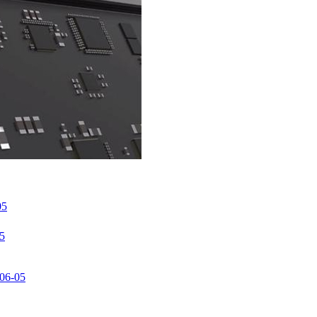
05
5
06-05