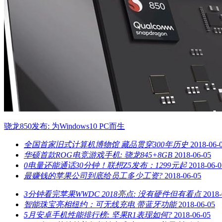
骁龙850发布: 为Windows10 PC而生
全国首家旧式计算机博物馆 藏品贯穿300年历史
2018-06-
华硕首款ROG电竞游戏手机: 骁龙845+8GB
2018-06-05
0电量还能通话30分钟！联想Z5发布：1299元起
2018-06-0
最赚钱的苹果公司到底给员工多少工资?
2018-06-05
3分钟看完苹果WWDC 2018亮点: 没有硬件但有看点
2018-
智能珠宝亮相纽约：可无线充电 带蓝牙功能
2018-06-05
5月安卓手机性能排行榜: 坚果R1表现如何?
2018-06-05