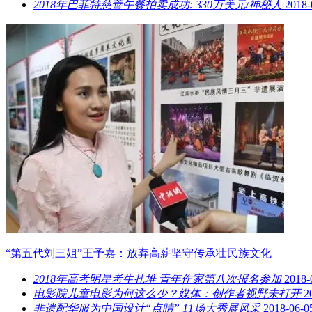
2018年巴菲特慈善午餐拍卖成功: 330万美元/神秘人
2018-
“第五代刘三姐”王予嘉：放弃高薪坚守传承壮民族文化
2018年高考明星考生扎堆 青年作家第八次报名参加
2018-
电影院儿童电影为何这么少？媒体：创作者视野未打开
2
非遗配华服为中国设计“点睛” 11场大秀展风采
2018-06-0