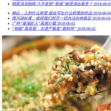
明星演员助阵 六月多部“老戏”能否演出新意？
2018-06-0
林白：人到什么程度 就会写出什么程度的作品
2018-06-0
西川谈杜甫：值得我们想尽一切办法向他靠近
2018-06-04
广州“屋顶匠人”风雨37载
2018-06-02
“智能”莫高窟：古遗产焕发“新时尚”
2018-06-02