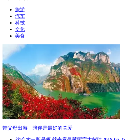
旅游
汽车
科技
文化
美食
带父母出游：陪伴是最好的关爱
这个六一和暑假 就去看最萌国宝大熊猫
2018-05-23