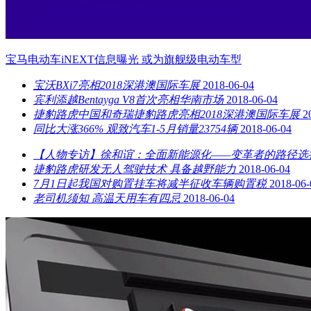
宝马电动车iNEXT信息曝光 或为旗舰级电动车型
宝沃BXi7亮相2018深港澳国际车展
2018-06-04
宾利添越Bentayga V8首次亮相华南市场
2018-06-04
捷豹路虎中国和奇瑞捷豹路虎亮相2018深港澳国际车展
2
同比大涨366% 观致汽车1-5月销量23754辆
2018-06-04
【人物专访】徐和谊：全面新能源化——变革者的路径选
捷豹路虎研发无人驾驶技术 具备越野能力
2018-06-04
7月1日起我国对购置挂车将减半征收车辆购置税
2018-06-
老司机须知 高温天用车有四忌
2018-06-04