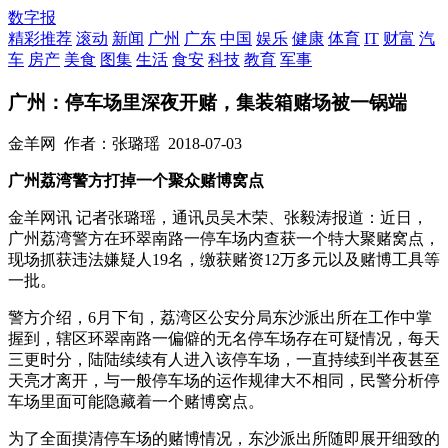
数字报
精彩推荐
滚动
新闻
广州
广东
中国
娱乐
健康
体育
IT
财富
汽
车
房产
美食
图集
生活
食安
科技
教育
军事
广州：停车场里深夜开赌，集装箱赌场被一锅端
金羊网
作者：张璐瑶
2018-07-03
广州荔湾警方打掉一个聚众赌博窝点
金羊网讯 记者张璐瑶，通讯员吴木荣、张毅涛报道：近日，
广州荔湾警方在环翠南路一停车场内查获一个特大聚赌窝点，
现场抓获违法嫌疑人19名，缴获赌资12万多元以及赌博工具等
一批。
警方介绍，6月下旬，荔湾区公安分局东沙派出所在工作中掌
握到，辖区环翠南路一偏僻的无名停车场存在可疑情况，每天
三更时分，陆陆续续有人进入该停车场，一直持续到半夜甚至
天亮才离开，与一般停车场的运作规律大不相同，民警分析停
车场里面可能隐藏着一个赌博窝点。
为了全面摸清停车场的赌博情况，东沙派出所随即展开细致的