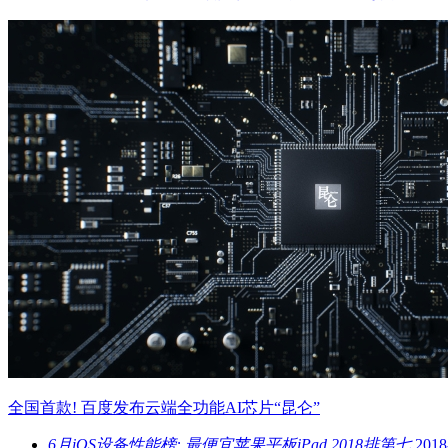
全国首款! 百度发布云端全功能AI芯片“昆仑”
6月iOS设备性能榜: 最便宜苹果平板iPad 2018排第七
2018