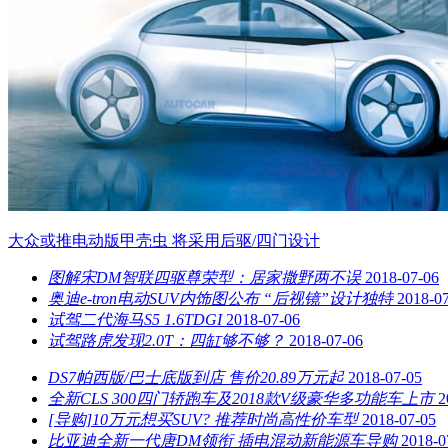
大众或推电动版甲壳虫 将采用后驱/四门设计
图解宋DM智联四驱尊荣型：居家撒野两不误
2018-07-06
奥迪e-tron电动SUV内饰图公布 “后视镜”设计独特
2018-0
试驾二代海马S5 1.6TDGI
2018-07-06
试驾路虎发现2.0T：四缸够不够？
2018-07-06
DS7帕西版/巴士底版到店 售价20.89万元起
2018-07-05
全新CLS 300四门轿跑车及2018款V级豪华多功能车上市
2
[导购]10万元想买SUV? 推荐时尚高性价车型
2018-07-05
比亚迪全新一代唐DM领衔 插电混动新能源车导购
2018-0