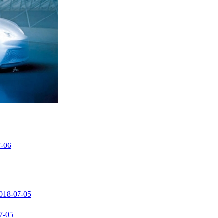
7-06
018-07-05
7-05