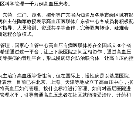
社区科学管理一千万例高血压患者。
、东莞、江门、茂名、梅州等广东省内知名及各地市级区域有影
病科主任陶军教授表示高血压医联体广东省中心各成员将积极配
术指导、人员培训、资源共享等合作，完善双向转诊、疑难会
新远程会诊模式。
管理，国家心血管中心高血压专病医联体将在全国成立30个省
台，希望通过这一平台，让上下级医院之间互相协作，通过高血压
复等疾病的管理平台，形成慢病综合防治联合体，让高血压的控
为主治疗高血压等慢性病，但在国际上，慢性病是以基层医院、
贤表示，目前已在北京、上海、天津等地成立了高血压中心，据
会将高血压如何管理、按什么标准进行管理、如何对基层医院进
的管理水平，引导普通高血压患者在社区就能接受治疗、开药和