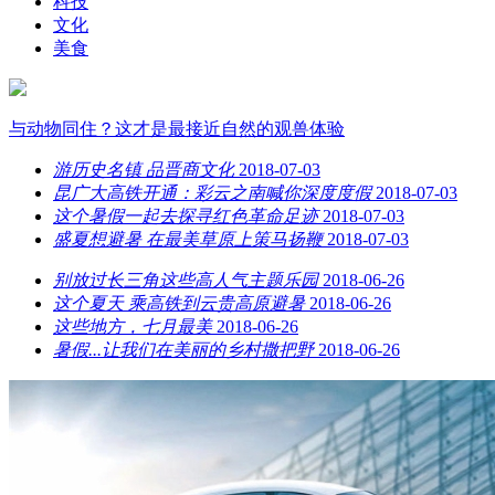
科技
文化
美食
与动物同住？这才是最接近自然的观兽体验
游历史名镇 品晋商文化
2018-07-03
昆广大高铁开通：彩云之南喊你深度度假
2018-07-03
这个暑假一起去探寻红色革命足迹
2018-07-03
盛夏想避暑 在最美草原上策马扬鞭
2018-07-03
别放过长三角这些高人气主题乐园
2018-06-26
这个夏天 乘高铁到云贵高原避暑
2018-06-26
这些地方，七月最美
2018-06-26
暑假...让我们在美丽的乡村撒把野
2018-06-26