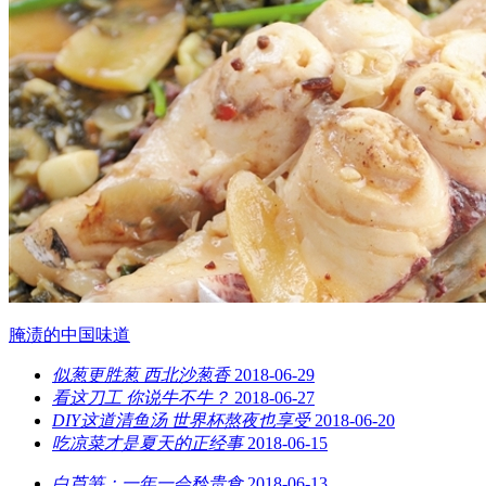
腌渍的中国味道
似葱更胜葱 西北沙葱香
2018-06-29
看这刀工 你说牛不牛？
2018-06-27
DIY这道清鱼汤 世界杯熬夜也享受
2018-06-20
吃凉菜才是夏天的正经事
2018-06-15
白芦笋：一年一会矜贵食
2018-06-13