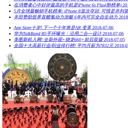
在消费者心中好评最高的手机是iPhone 6s Plus(附榜单)
20
5月全球最畅销手机榜单: iPhone 8首次夺冠, 可惜是并列
丰田赞助世界首艘氢动力游艇 6年内可完全自生动力
2018
App Store十岁! 下一个十年将是AR 变革
2018-07-06
华为TalkBand B5手环曝光：沿用二合一设计
2018-07-06
美图新机入网! 全新外观+骁龙660+前后双摄
2018-07-05
全国十大高薪行业/职业排行榜! 平均月薪为7832元
2018-0