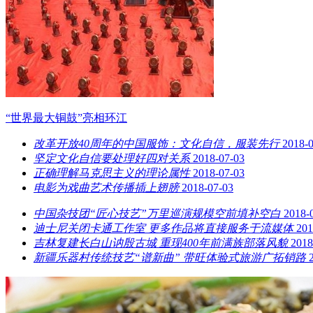
“世界最大铜鼓”亮相环江
改革开放40周年的中国服饰：文化自信，服装先行
2018-
坚定文化自信要处理好四对关系
2018-07-03
正确理解马克思主义的理论属性
2018-07-03
电影为戏曲艺术传播插上翅膀
2018-07-03
中国杂技团“匠心技艺”万里巡演规模空前填补空白
2018-
迪士尼关闭卡通工作室 更多作品将直接服务于流媒体
201
吉林复建长白山讷殷古城 重现400年前满族部落风貌
2018
新疆乐器村传统技艺“谱新曲” 带旺体验式旅游广拓销路