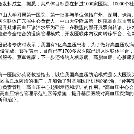
起成立。据悉，其总体目标是在超过1000家医院、10000个
中山大学附属第一医院，第一批参与单位包括广州、深圳、珠海
病医联体广东省中心负责人、中山大学附属第一医院高血压血管
提升疑难高血压诊治水平为己任，在联盟内部开展双向转诊、技
推进专全结合的慢病管理模式，开发医联体内双向转诊平台、创
记者专访时表示，我国有3亿高血压患者，为了做好高血压疾病
部建设完成。蔡军表示，目前已有1700多家医院已进入医联体平
者服务。蔡军透露，下一步还将纳入糖尿病、高脂血症、心脏康
第一医院孙英贤教授指出，以往我国高血压防治模式是以大医院
社区高血压防治的推广，并加强了对基层医疗机构的配合。”孙英
心负责管理，高血压中心起到示范和培训的作用。“高血压中心
设高血压综合管理示范社区等措施，提升基层医院对高血压疾病
断和治疗。