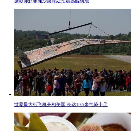
摄影师赴非洲沙漠深处拍震撼硫磺池
世界最大纸飞机亮相美国 长达19.5米气势十足