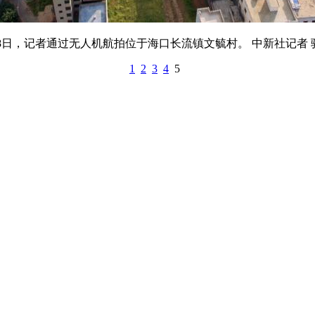
，记者通过无人机航拍位于海口长流镇文毓村。 中新社记者 
1
2
3
4
5