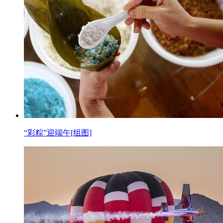
“彩粽”迎端午[组图]