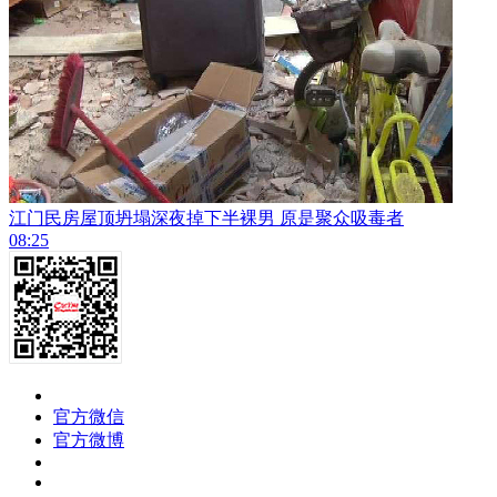
江门民房屋顶坍塌深夜掉下半裸男 原是聚众吸毒者
08:25
官方微信
官方微博