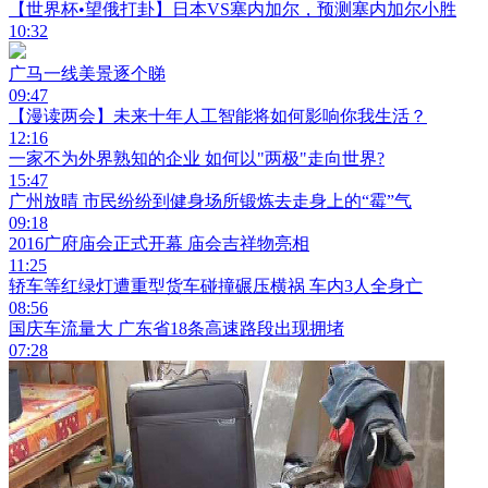
【世界杯•望俄打卦】日本VS塞内加尔，预测塞内加尔小胜
10:32
广马一线美景逐个睇
09:47
【漫读两会】未来十年人工智能将如何影响你我生活？
12:16
一家不为外界熟知的企业 如何以"两极"走向世界?
15:47
广州放晴 市民纷纷到健身场所锻炼去走身上的“霉”气
09:18
2016广府庙会正式开幕 庙会吉祥物亮相
11:25
轿车等红绿灯遭重型货车碰撞碾压横祸 车内3人全身亡
08:56
国庆车流量大 广东省18条高速路段出现拥堵
07:28