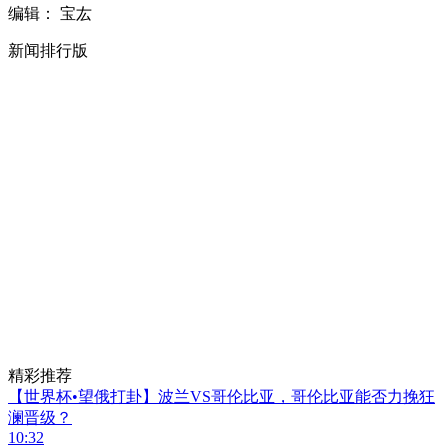
编辑： 宝厷
新闻排行版
精彩推荐
【世界杯•望俄打卦】波兰VS哥伦比亚，哥伦比亚能否力挽狂
澜晋级？
10:32