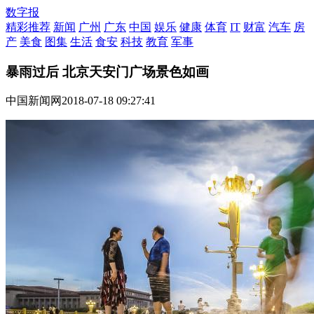
数字报
精彩推荐
新闻
广州
广东
中国
娱乐
健康
体育
IT
财富
汽车
房
产
美食
图集
生活
食安
科技
教育
军事
暴雨过后 北京天安门广场景色如画
中国新闻网
2018-07-18 09:27:41