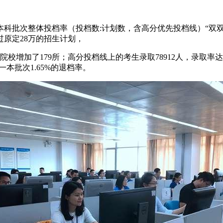
批次整体投档率（投档数:计划数，含高分优先投档线）“双双”创新
过原定28万的招生计划，
校增加了179所；高分投档线上的考生录取78912人，录取率达9
一本批次1.65%的退档率。