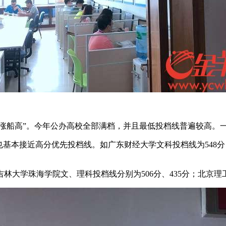
水涨船高”。今年公办高校全部满档，并且最低投档线普遍较高。
基本接近高分优先投档线。如广东财经大学文科投档线为548分；
大学珠海学院文、理科投档线分别为506分、435分；北京理工