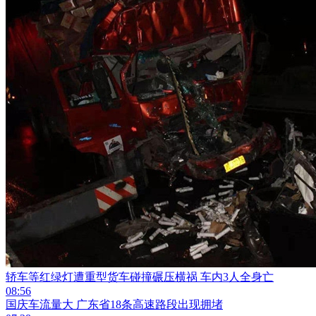
轿车等红绿灯遭重型货车碰撞碾压横祸 车内3人全身亡
08:56
国庆车流量大 广东省18条高速路段出现拥堵