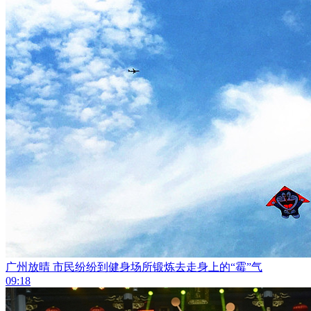
广州放晴 市民纷纷到健身场所锻炼去走身上的“霉”气
09:18