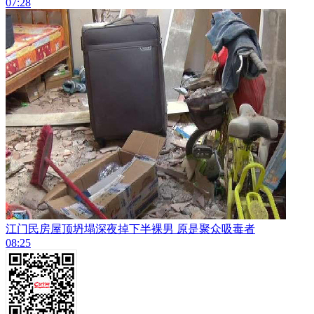
07:28
江门民房屋顶坍塌深夜掉下半裸男 原是聚众吸毒者
08:25