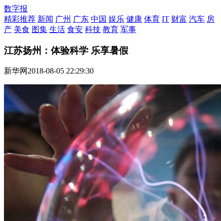
数字报
精彩推荐
新闻
广州
广东
中国
娱乐
健康
体育
IT
财富
汽车
房
产
美食
图集
生活
食安
科技
教育
军事
江苏扬州：体验科学 乐享暑假
新华网
2018-08-05 22:29:30