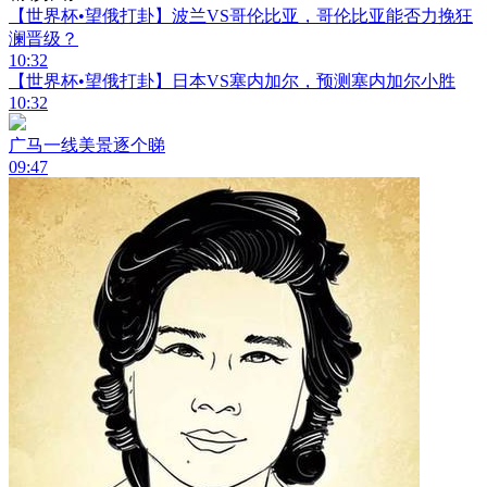
【世界杯•望俄打卦】波兰VS哥伦比亚，哥伦比亚能否力挽狂
澜晋级？
10:32
【世界杯•望俄打卦】日本VS塞内加尔，预测塞内加尔小胜
10:32
广马一线美景逐个睇
09:47