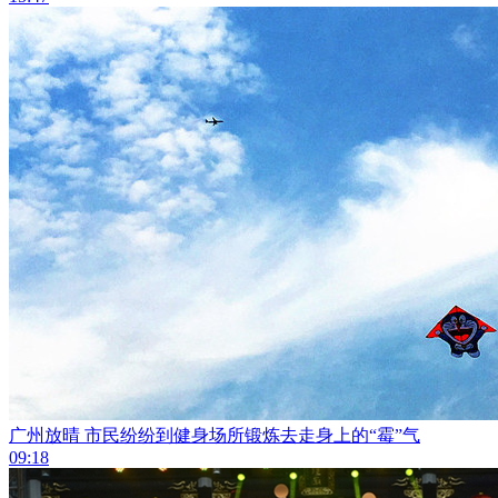
广州放晴 市民纷纷到健身场所锻炼去走身上的“霉”气
09:18