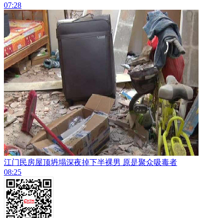
07:28
江门民房屋顶坍塌深夜掉下半裸男 原是聚众吸毒者
08:25