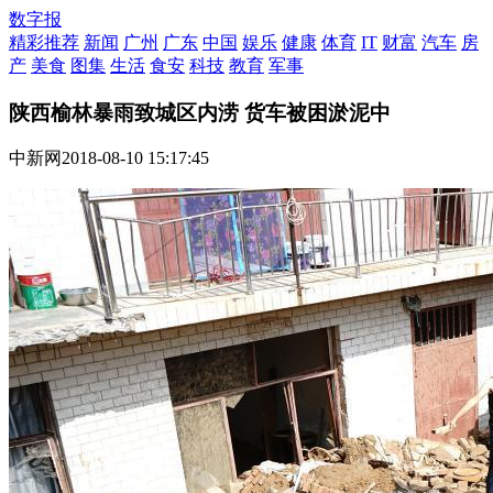
数字报
精彩推荐
新闻
广州
广东
中国
娱乐
健康
体育
IT
财富
汽车
房
产
美食
图集
生活
食安
科技
教育
军事
陕西榆林暴雨致城区内涝 货车被困淤泥中
中新网
2018-08-10 15:17:45