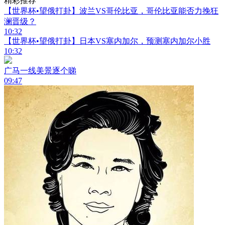
精彩推荐
【世界杯•望俄打卦】波兰VS哥伦比亚，哥伦比亚能否力挽狂
澜晋级？
10:32
【世界杯•望俄打卦】日本VS塞内加尔，预测塞内加尔小胜
10:32
广马一线美景逐个睇
09:47