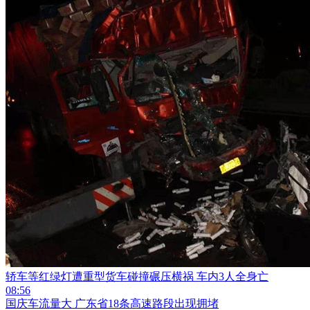
轿车等红绿灯遭重型货车碰撞碾压横祸 车内3人全身亡
08:56
国庆车流量大 广东省18条高速路段出现拥堵