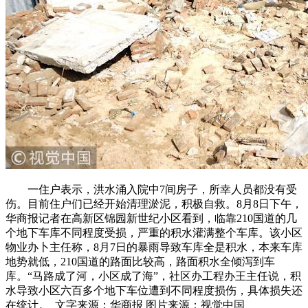
一住户表示，洪水涌入院中7间房子，所幸人员都没有受
伤。目前住户们已经开始清理淤泥，积极自救。8月8日下午，
华商报记者在高新区锦园新世纪小区看到，临靠210国道的几
个地下车库不同程度受损，严重的积水灌满整个车库。该小区
物业办卜主任称，8月7日的暴雨导致车库全是积水，本来车库
地势就低，210国道的路面比较高，路面积水全倾泻到车
库。“马路成了河，小区成了海”，社区办工程办王主任说，积
水导致小区六百多个地下车位遭到不同程度损伤，具体损失还
在统计。 文字来源：华商报 图片来源：视觉中国