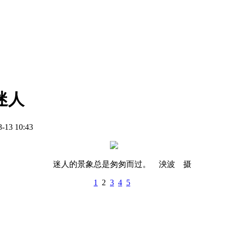
迷人
13 10:43
迷人的景象总是匆匆而过。 泱波 摄
1
2
3
4
5