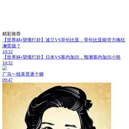
精彩推荐
【世界杯•望俄打卦】波兰VS哥伦比亚，哥伦比亚能否力挽狂
澜晋级？
10:32
【世界杯•望俄打卦】日本VS塞内加尔，预测塞内加尔小胜
10:32
广马一线美景逐个睇
09:47