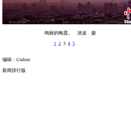
绚丽的晚霞。 泱波 摄
1
2
3
4
5
编辑：Giabun
新闻排行版