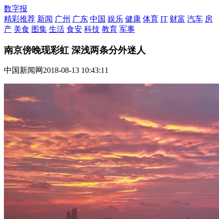
数字报
精彩推荐
新闻
广州
广东
中国
娱乐
健康
体育
IT
财富
汽车
房
产
美食
图集
生活
食安
科技
教育
军事
南京傍晚现彩虹 深浅两条分外迷人
中国新闻网
2018-08-13 10:43:11