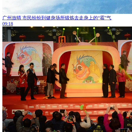
广州放晴 市民纷纷到健身场所锻炼去走身上的“霉”气
09:18