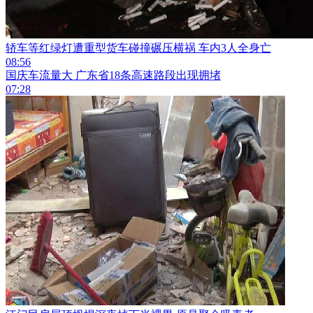
轿车等红绿灯遭重型货车碰撞碾压横祸 车内3人全身亡
08:56
国庆车流量大 广东省18条高速路段出现拥堵
07:28