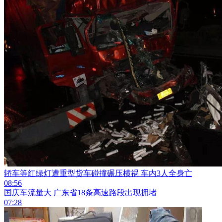
轿车等红绿灯遭重型货车碰撞碾压横祸 车内3人全身亡
08:56
国庆车流量大 广东省18条高速路段出现拥堵
07:28