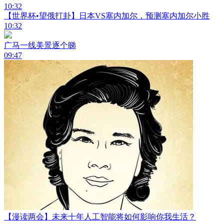
10:32
【世界杯•望俄打卦】日本VS塞内加尔，预测塞内加尔小胜
10:32
广马一线美景逐个睇
09:47
【漫读两会】未来十年人工智能将如何影响你我生活？