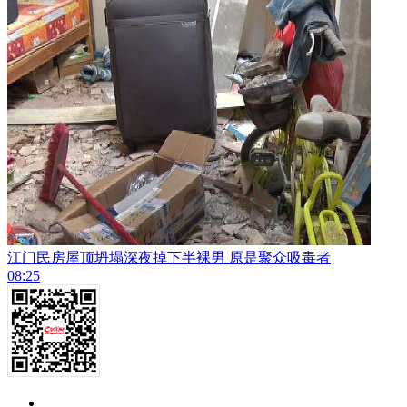
江门民房屋顶坍塌深夜掉下半裸男 原是聚众吸毒者
08:25