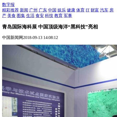
数字报
精彩推荐
新闻
广州
广东
中国
娱乐
健康
体育
IT
财富
汽车
房
产
美食
图集
生活
食安
科技
教育
军事
青岛国际海科展 中国顶级海洋“黑科技”亮相
中国新闻网
2018-09-13 14:08:12