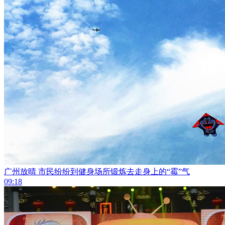
广州放晴 市民纷纷到健身场所锻炼去走身上的“霉”气
09:18