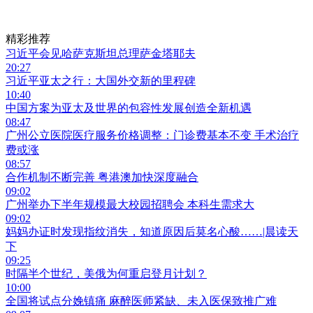
精彩推荐
习近平会见哈萨克斯坦总理萨金塔耶夫
20:27
习近平亚太之行：大国外交新的里程碑
10:40
中国方案为亚太及世界的包容性发展创造全新机遇
08:47
广州公立医院医疗服务价格调整：门诊费基本不变 手术治疗
费或涨
08:57
合作机制不断完善 粤港澳加快深度融合
09:02
广州举办下半年规模最大校园招聘会 本科生需求大
09:02
妈妈办证时发现指纹消失，知道原因后莫名心酸……|晨读天
下
09:25
时隔半个世纪，美俄为何重启登月计划？
10:00
全国将试点分娩镇痛 麻醉医师紧缺、未入医保致推广难