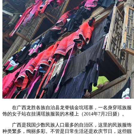
在广西龙胜各族自治县龙脊镇金坑瑶寨，一名身穿瑶族服
饰的女子站在挂满瑶族服装的木楼上（2014年7月2日摄）。
广西是我国少数民族人口最多的自治区，这里的民族服饰
种类繁多，绚丽多彩。不管是日常生活还是欢庆节日，这些靓