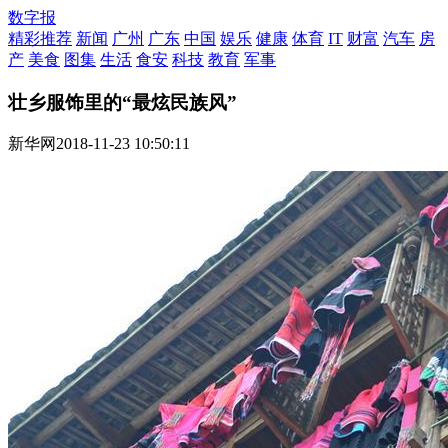
数字报
精彩推荐
新闻
广州
广东
中国
娱乐
健康
体育
IT
财富
汽车
房
产
美食
图集
生活
食安
科技
教育
军事
壮乡服饰里的“最炫民族风”
新华网
2018-11-23 10:50:11