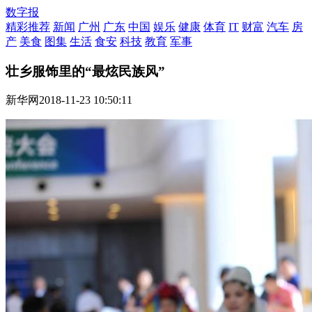
数字报
精彩推荐
新闻
广州
广东
中国
娱乐
健康
体育
IT
财富
汽车
房
产
美食
图集
生活
食安
科技
教育
军事
壮乡服饰里的“最炫民族风”
新华网
2018-11-23 10:50:11