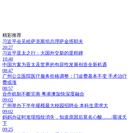
精彩推荐
习近平会见哈萨克斯坦总理萨金塔耶夫
20:27
习近平亚太之行：大国外交新的里程碑
10:40
中国方案为亚太及世界的包容性发展创造全新机遇
08:47
广州公立医院医疗服务价格调整：门诊费基本不变 手术治疗
费或涨
08:57
合作机制不断完善 粤港澳加快深度融合
09:02
广州举办下半年规模最大校园招聘会 本科生需求大
09:02
妈妈办证时发现指纹消失，知道原因后莫名心酸……|晨读天
下
09:25