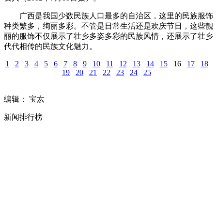
广西是我国少数民族人口最多的自治区，这里的民族服饰
种类繁多，绚丽多彩。不管是日常生活还是欢庆节日，这些靓
丽的服饰不仅展示了壮乡多姿多彩的民族风情，还展示了壮乡
代代相传的民族文化魅力。
1
2
3
4
5
6
7
8
9
10
11
12
13
14
15
16
17
18
19
20
21
22
23
24
25
编辑： 宝厷
新闻排行榜