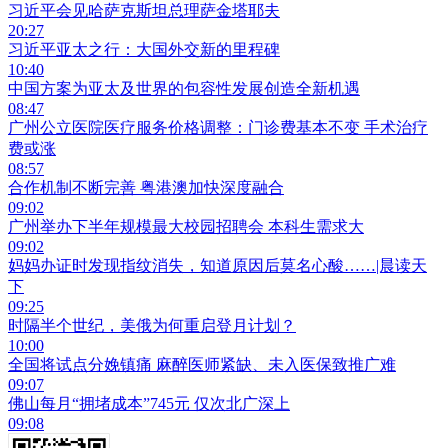
习近平会见哈萨克斯坦总理萨金塔耶夫
20:27
习近平亚太之行：大国外交新的里程碑
10:40
中国方案为亚太及世界的包容性发展创造全新机遇
08:47
广州公立医院医疗服务价格调整：门诊费基本不变 手术治疗
费或涨
08:57
合作机制不断完善 粤港澳加快深度融合
09:02
广州举办下半年规模最大校园招聘会 本科生需求大
09:02
妈妈办证时发现指纹消失，知道原因后莫名心酸……|晨读天
下
09:25
时隔半个世纪，美俄为何重启登月计划？
10:00
全国将试点分娩镇痛 麻醉医师紧缺、未入医保致推广难
09:07
佛山每月“拥堵成本”745元 仅次北广深上
09:08