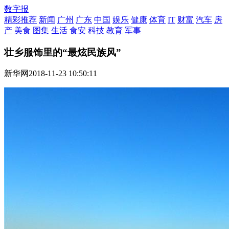
数字报
精彩推荐
新闻
广州
广东
中国
娱乐
健康
体育
IT
财富
汽车
房
产
美食
图集
生活
食安
科技
教育
军事
壮乡服饰里的“最炫民族风”
新华网
2018-11-23 10:50:11