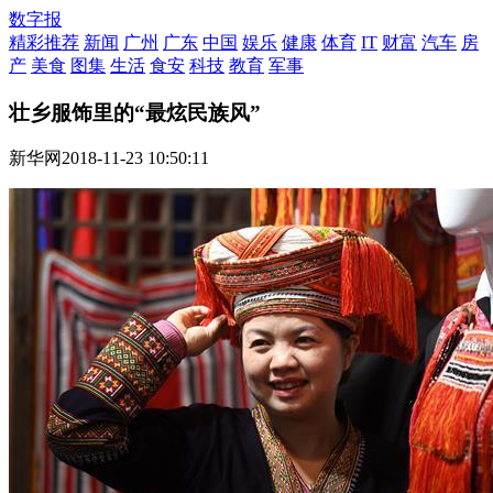
数字报
精彩推荐
新闻
广州
广东
中国
娱乐
健康
体育
IT
财富
汽车
房
产
美食
图集
生活
食安
科技
教育
军事
壮乡服饰里的“最炫民族风”
新华网
2018-11-23 10:50:11