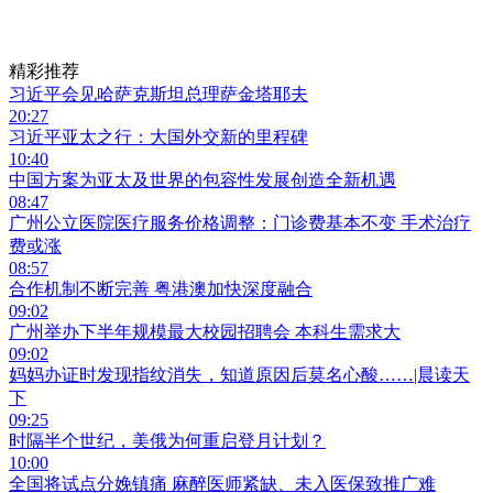
精彩推荐
习近平会见哈萨克斯坦总理萨金塔耶夫
20:27
习近平亚太之行：大国外交新的里程碑
10:40
中国方案为亚太及世界的包容性发展创造全新机遇
08:47
广州公立医院医疗服务价格调整：门诊费基本不变 手术治疗
费或涨
08:57
合作机制不断完善 粤港澳加快深度融合
09:02
广州举办下半年规模最大校园招聘会 本科生需求大
09:02
妈妈办证时发现指纹消失，知道原因后莫名心酸……|晨读天
下
09:25
时隔半个世纪，美俄为何重启登月计划？
10:00
全国将试点分娩镇痛 麻醉医师紧缺、未入医保致推广难