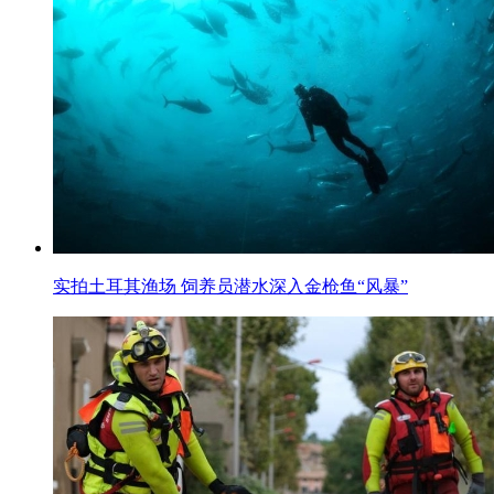
实拍土耳其渔场 饲养员潜水深入金枪鱼“风暴”