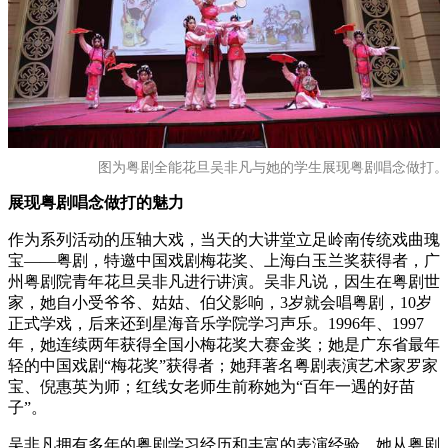
图为粤剧全能花旦吴非凡与她的学生展现粤剧唱念做打。
展现粤剧唱念做打的魅力
作为系列活动的压轴大戏，当天的大讲堂立足岭南传统戏曲瑰
宝——粤剧，特邀中国戏剧梅花奖、上海白玉兰奖获得者，广
州粤剧院青年花旦吴非凡进行讲演。吴非凡说，因生在粤剧世
家，她自小受爷爷、姑姑、伯父影响，3岁就会唱粤剧，10岁
正式学戏，后来还到星海音乐学院学习声乐。1996年、1997
年，她连续两年获得全国小梅花奖大赛金奖；她是广东省最年
轻的中国戏剧“梅花奖”获得者；她拜著名粤剧表演艺术家罗家
宝、倪惠英为师；红线女老师生前称她为“百年一遇的好苗
子”。
吴非凡拥有多年的粤剧学习经历和丰富的表演经验，她从粤剧