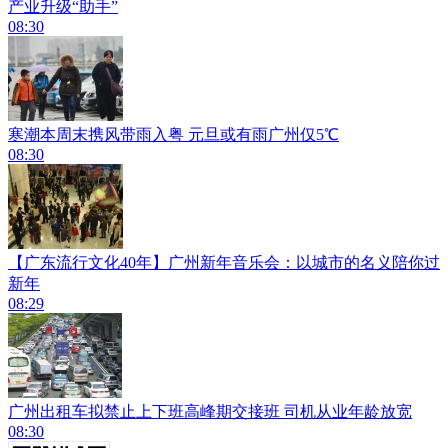
产业升级“助手”
08:30
寒潮本周末携风带雨入粤 元旦或有雨广州仅5℃
08:30
【广东流行文化40年】广州新年音乐会：以城市的名义陪你过
新年
08:29
广州出租车拟禁止上下班高峰期交接班 司机从业年龄放宽
08:30