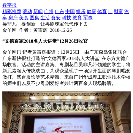
数字报
精彩推荐
滚动
新闻
广州
广东
中国
娱乐
健康
体育
IT
财富
汽
车
房产
美食
图集
生活
食安
科技
教育
军事
吴非凡：要创新，让粤剧瑰宝代代传下去
金羊网
作者：黄宙辉
2018-12-26
“文德百家2018名人大讲堂”12月26日收官 
金羊网讯 记者黄宙辉报道：12月25日，由广东森岛集团联合
广东新快报社打造的“文德百家2018名人大讲堂”在东方文德广
场收官。活动的主讲嘉宾、粤剧花旦吴非凡带领她的学生，将
新元素融入传统戏曲，为观众呈现了一场别开生面的粤剧唱念
做打、戏台服饰等艺术精髓。来自广州华成理工职业技术学校
的师生们以及不少粤剧爱好者共计两百余人现场聆听。