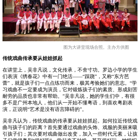
图为大讲堂现场合照。主办方供图
传统戏曲传承要从娃娃抓起
在讲堂上，吴非凡说，文化传承，不舍寸功。罗边小学的学生
们表演《绣春花》中有一门绝活——“踩跷”，又称“东方芭
蕾”，就是孩子们一点点练功而来，极其考验她们的意志。“学
习戏曲不一定要成为演员，它对锻炼孩子们的素质、形成刻苦
耐劳的品质也非常有帮助。”吴非凡说，她的学生们中，有很
多不是广州本地人，他们从一开始不懂粤语，到喜欢粤剧表
演，正说明“艺术是没有语言障碍的”。
吴非凡认为，传统戏曲的传承要从娃娃抓起。如何拉近传统戏
曲与孩子们的距离？首先要通过戏曲的头饰、戏服的美丽来吸
引孩子们；其次要对戏曲做出改变，加入一些时代元素，让孩