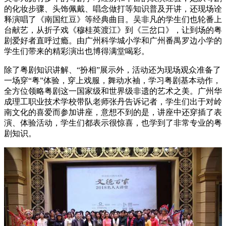
的化妆步骤、头饰佩戴、唱念做打等知识普及开讲，还现场诠
释演唱了《南国红豆》等经典曲目。吴非凡的学生们也轮番上
台献艺，从折子戏《穆桂英渡江》到《三岔口》，让到场的粤
剧爱好者直呼过瘾。由广州科学城小学和广州番禺罗边小学的
学生们带来的精彩演出也博得满堂喝彩。
除了粤剧知识讲解、“扮相”展示外，活动还为现场观众准备了
一场穿“粤”体验，穿上戏服，舞动水袖，学习粤剧基本动作，
全方位领略粤剧这一国家级和世界级非遗的艺术之美。广州华
成理工职业技术学校带队老师张丹告诉记者，学生们出于对岭
南文化的喜爱而参加讲座，意想不到的是，讲座中还穿插了表
演、体验活动，学生们都表示很惊喜，也学到了非常专业的粤
剧知识。