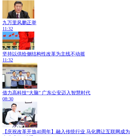
九万里风鹏正举
11:32
坚持以供给侧结构性改革为主线不动摇
11:32
借力高科技“大脑” 广东公安迈入智慧时代
08:30
【庆祝改革开放40周年】融入传统行业 马化腾让互联网成为