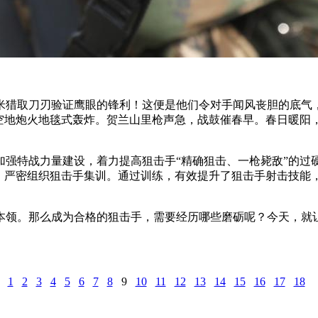
猎取刀刃验证鹰眼的锋利！这便是他们令对手闻风丧胆的底气
空地炮火地毯式轰炸。贺兰山里枪声急，战鼓催春早。春日暖阳，
特战力量建设，着力提高狙击手“精确狙击、一枪毙敌”的过
路，严密组织狙击手集训。通过训练，有效提升了狙击手射击技能
领。那么成为合格的狙击手，需要经历哪些磨砺呢？今天，就让
1
2
3
4
5
6
7
8
9
10
11
12
13
14
15
16
17
18