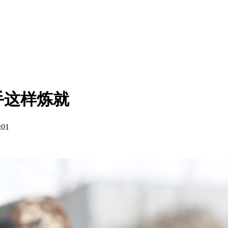
手这样炼就
01