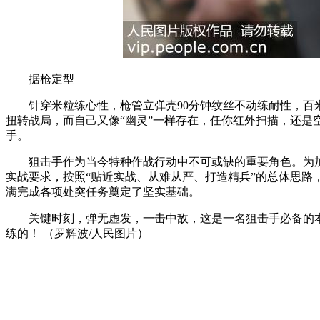
据枪定型
针穿米粒练心性，枪管立弹壳90分钟纹丝不动练耐性，百米
扭转战局，而自己又像“幽灵”一样存在，任你红外扫描，还是
手。
狙击手作为当今特种作战行动中不可或缺的重要角色。为加强
实战要求，按照“贴近实战、从难从严、打造精兵”的总体思
满完成各项处突任务奠定了坚实基础。
关键时刻，弹无虚发，一击中敌，这是一名狙击手必备的本
练的！ （罗辉波/人民图片）