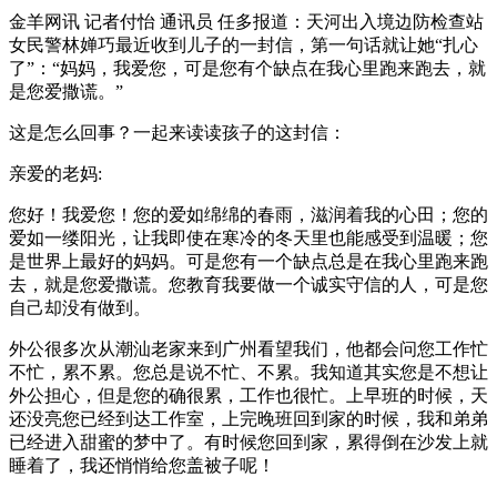
金羊网讯 记者付怡 通讯员 任多报道：天河出入境边防检查站
女民警林婵巧最近收到儿子的一封信，第一句话就让她“扎心
了”：“妈妈，我爱您，可是您有个缺点在我心里跑来跑去，就
是您爱撒谎。”
这是怎么回事？一起来读读孩子的这封信：
亲爱的老妈:
您好！我爱您！您的爱如绵绵的春雨，滋润着我的心田；您的
爱如一缕阳光，让我即使在寒冷的冬天里也能感受到温暖；您
是世界上最好的妈妈。可是您有一个缺点总是在我心里跑来跑
去，就是您爱撒谎。您教育我要做一个诚实守信的人，可是您
自己却没有做到。
外公很多次从潮汕老家来到广州看望我们，他都会问您工作忙
不忙，累不累。您总是说不忙、不累。我知道其实您是不想让
外公担心，但是您的确很累，工作也很忙。上早班的时候，天
还没亮您已经到达工作室，上完晚班回到家的时候，我和弟弟
已经进入甜蜜的梦中了。有时候您回到家，累得倒在沙发上就
睡着了，我还悄悄给您盖被子呢！