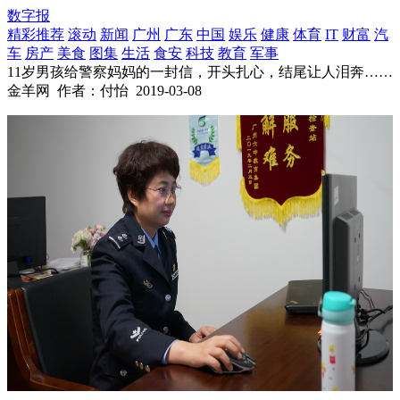
数字报
精彩推荐
滚动
新闻
广州
广东
中国
娱乐
健康
体育
IT
财富
汽
车
房产
美食
图集
生活
食安
科技
教育
军事
11岁男孩给警察妈妈的一封信，开头扎心，结尾让人泪奔……
金羊网
作者：付怡
2019-03-08