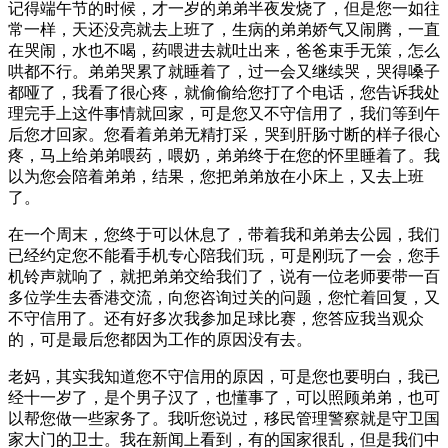
记得端午节的时候，才一岁的弟弟半夜发烧了，但是您一如往
常一样，天还没亮就去上班了，生病的弟弟娇气又闹腾，一直
在哭闹，水也不喝，药喂进去就吐出来，爸爸束手无策，怎么
哄都不行。弟弟哭累了就睡着了，过一会又继续哭，哭得嗓子
都哑了，我看了很心疼，就偷偷给您打了个电话，您告诉我处
理完手上这件事情就回家，可是您又不守信用了，我们等到午
后您才回家。您看着弟弟无精打采，哭到肝肠寸断的样子很心
疼，马上给弟弟喂药，喂奶，弟弟终于在您的怀里睡着了。我
以为您会陪着弟弟，结果，您把弟弟放在小床上，又去上班
了。
在一个周末，您终于可以休息了，带着我和弟弟去公园，我们
已经约定您不能看手机专心陪我们玩，可是刚玩了一会，您手
机铃声就响了，就把弟弟交给我们了，说有一位老师要带一百
多位学生去香港交流，向您咨询过关的问题，您忙着回复，又
不守信用了。还有好多次我参加足球比赛，您答应我当观众
的，可是最后您都因为工作的原因没有去。
老妈，其实我知道您不守信用的原因，可是您也要明白，我已
经十一岁了，是个男子汉了，也懂事了，可以照顾弟弟，也可
以帮您做一些家务了。我听您说过，移民管理警察就是守卫国
家大门的卫士。我在新闻上看到，有的国家很乱，但是我们中