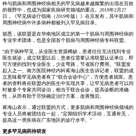
种与肌病和周围神经病相关的罕见病越来越频繁的出现在百姓
的视野中，也成为国家疾病研究领域的重点。2019年2月27
日，《罕见病诊疗指南（2019年版）》在京发布，其中肌病和
周围神经病中许多病种都被列入罕见病目录。
据悉，该联盟是在华南地区成立的第一个肌病与周围神经病的
专业学术团体，也是全国首个肌病与周围神经病专科联盟。
“由于病种罕见，从业医生资源稀缺，患者往往无法找到专业
医生就诊，成立联盟以后，患者仅需要认准联盟认证单位，即
可方便的找到专业医生，少走弯路，节省医疗费用。”联盟发
起人之一、南方医院神经内科蒋海山医生告诉记者，联盟的成
立意味着罕见病患者有了“联合会诊中心”，方便患者就医。患
者的资料将在联盟内的医生中实现共享，让罕见病患者可以同
时被多个专家共同诊治，相当于联合会诊，提高诊断的准确
性，从而有助于尽快确定治疗方案，改善预后。
蒋海山表示，通过联盟的方式，更多肌病和周围神经病领域的
专业人员将被团结在一起，“定期组织学术活动，互通有无，
提高这一类疾病在广东地区的诊疗水平。”
更多罕见病药待研发