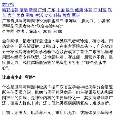
数字报
精彩推荐
滚动
新闻
广州
广东
中国
娱乐
健康
体育
IT
财富
汽
车
房产
美食
图集
生活
食安
科技
教育
军事
广东省肌病与周围神经病联盟成立 渐冻症、肌无力、肌萎缩
等罕见病患者将有“联合会诊中心”
金羊网
作者：陈泽云
2019-03-09
金羊网讯 记者陈泽云报道：罕见病患者就诊难、确诊难、用
药难等问题有望缓解。3月9日，在南方医院牵头下，广东省超
五十家医院与金域医学检验中心联合成立了首个广东省肌病与
周围神经病专科联盟。这也意味着，渐冻症、肌营养不良、重
症肌无力、线粒体脑肌病等罕见病患者将有了“联合会诊中
心”。
让患者少走“弯路”
什么是肌病与周围神经病？据广东省医学会神经病学分会潘速
跃主任委员介绍，肌病与周围神经病是一组主要累及肌肉和周
围神经的疾病，是神经内科的主要病种之一，其疾病谱非常广
泛，覆盖人群也非常广泛，但此类疾病病情复杂，难以诊断。
目前，渐冻人、肌营养不良、重症肌无力、线粒体脑肌病等各