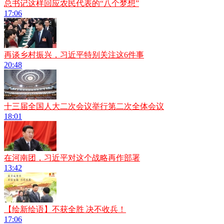
总书记这样回应农民代表的“八个梦想”
17:06
再谈乡村振兴，习近平特别关注这6件事
20:48
十三届全国人大二次会议举行第二次全体会议
18:01
在河南团，习近平对这个战略再作部署
13:42
【绘新绘语】不获全胜 决不收兵！
17:06