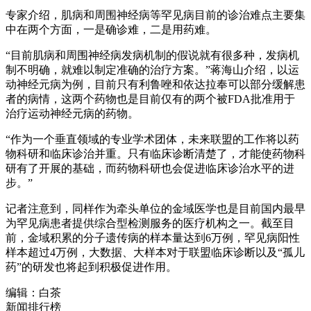
专家介绍，肌病和周围神经病等罕见病目前的诊治难点主要集
中在两个方面，一是确诊难，二是用药难。
“目前肌病和周围神经病发病机制的假说就有很多种，发病机
制不明确，就难以制定准确的治疗方案。”蒋海山介绍，以运
动神经元病为例，目前只有利鲁唑和依达拉奉可以部分缓解患
者的病情，这两个药物也是目前仅有的两个被FDA批准用于
治疗运动神经元病的药物。
“作为一个垂直领域的专业学术团体，未来联盟的工作将以药
物科研和临床诊治并重。只有临床诊断清楚了，才能使药物科
研有了开展的基础，而药物科研也会促进临床诊治水平的进
步。”
记者注意到，同样作为牵头单位的金域医学也是目前国内最早
为罕见病患者提供综合型检测服务的医疗机构之一。截至目
前，金域积累的分子遗传病的样本量达到6万例，罕见病阳性
样本超过4万例，大数据、大样本对于联盟临床诊断以及“孤儿
药”的研发也将起到积极促进作用。
编辑：白茶
新闻排行榜