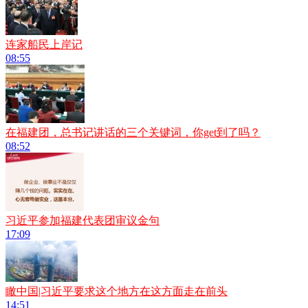
连家船民上岸记
08:55
在福建团，总书记讲话的三个关键词，你get到了吗？
08:52
习近平参加福建代表团审议金句
17:09
瞰中国|习近平要求这个地方在这方面走在前头
14:51