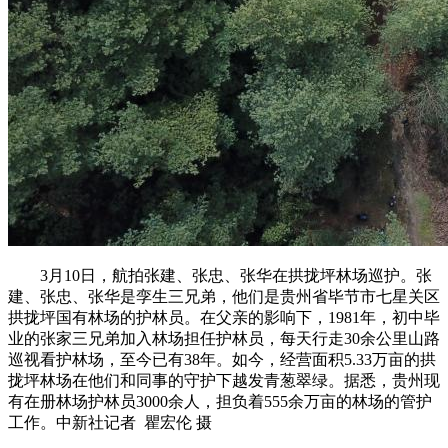
3月10日，航拍张建、张忠、张华在拱拢坪林场巡护。张
建、张忠、张华是孪生三兄弟，他们是贵州省毕节市七星关区
拱拢坪国有林场的护林员。在父亲的影响下，1981年，初中毕
业的张家三兄弟加入林场担任护林员，每天行走30余公里山路
巡视看护林场，至今已有38年。如今，经营面积5.33万亩的拱
拢坪林场在他们和同事的守护下越发青葱翠绿。据悉，贵州现
有在册林场护林员3000余人，担负着555余万亩的林场的管护
工作。中新社记者 瞿宏伦 摄