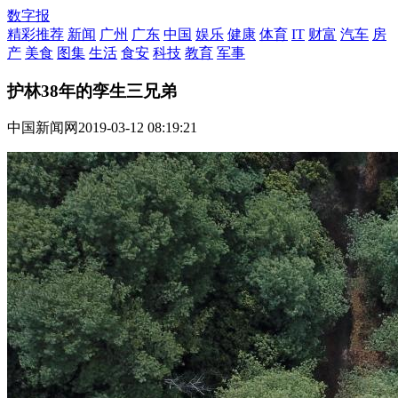
数字报
精彩推荐
新闻
广州
广东
中国
娱乐
健康
体育
IT
财富
汽车
房
产
美食
图集
生活
食安
科技
教育
军事
护林38年的孪生三兄弟
中国新闻网
2019-03-12 08:19:21