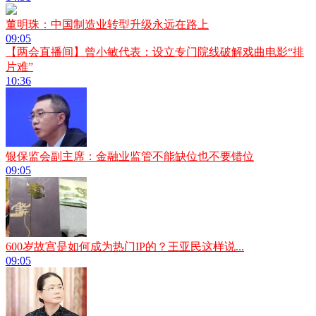
董明珠：中国制造业转型升级永远在路上
09:05
【两会直播间】曾小敏代表：设立专门院线破解戏曲电影“排
片难”
10:36
银保监会副主席：金融业监管不能缺位也不要错位
09:05
600岁故宫是如何成为热门IP的？王亚民这样说...
09:05