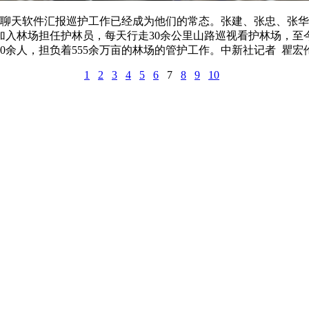
聊天软件汇报巡护工作已经成为他们的常态。张建、张忠、张华
加入林场担任护林员，每天行走30余公里山路巡视看护林场，至今
0余人，担负着555余万亩的林场的管护工作。中新社记者 瞿宏伦
1
2
3
4
5
6
7
8
9
10