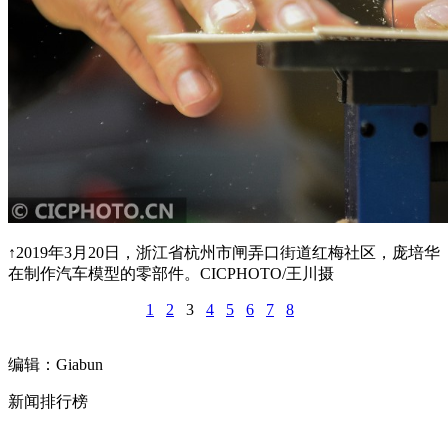
↑2019年3月20日，浙江省杭州市闸弄口街道红梅社区，庞培华
在制作汽车模型的零部件。CICPHOTO/王川摄
1
2
3
4
5
6
7
8
编辑：Giabun
新闻排行榜