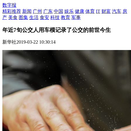
数字报
精彩推荐
新闻
广州
广东
中国
娱乐
健康
体育
IT
财富
汽车
房
产
美食
图集
生活
食安
科技
教育
军事
年近7旬公交人用车模记录了公交的前世今生
新华社
2019-03-22 10:30:14