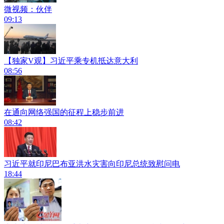
微视频：伙伴
09:13
【独家V观】习近平乘专机抵达意大利
08:56
在通向网络强国的征程上稳步前进
08:42
习近平就印尼巴布亚洪水灾害向印尼总统致慰问电
18:44