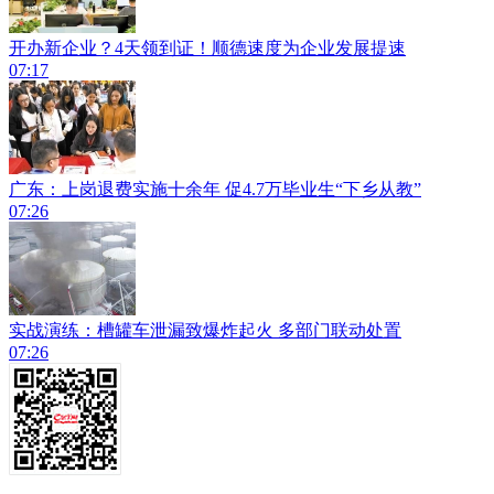
开办新企业？4天领到证！顺德速度为企业发展提速
07:17
广东：上岗退费实施十余年 促4.7万毕业生“下乡从教”
07:26
实战演练：槽罐车泄漏致爆炸起火 多部门联动处置
07:26