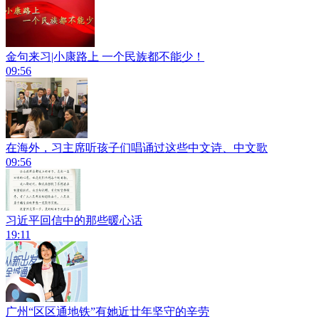
金句来习|小康路上 一个民族都不能少！
09:56
在海外，习主席听孩子们唱诵过这些中文诗、中文歌
09:56
习近平回信中的那些暖心话
19:11
广州“区区通地铁”有她近廿年坚守的辛劳