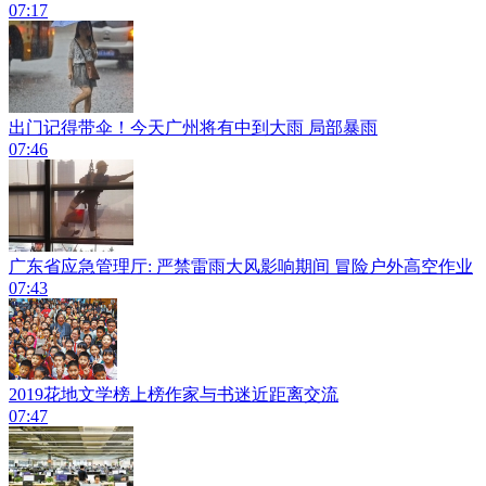
07:17
出门记得带伞！今天广州将有中到大雨 局部暴雨
07:46
广东省应急管理厅: 严禁雷雨大风影响期间 冒险户外高空作业
07:43
2019花地文学榜上榜作家与书迷近距离交流
07:47