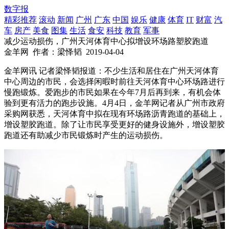
数字报
精彩推荐
滚动
新闻
广州
广东
中国
娱乐
健康
体育
IT
财富
汽
车
房产
美食
图集
生活
食安
科技
教育
军事
减少运动损伤，广州天河体育中心拟增设环场路塑胶跑道
金羊网
作者：梁怿韬
2019-04-04
金羊网讯 记者梁怿韬报道：不少生活和居住在广州天河体育
中心周边的市民，会选择闲暇时前往天河体育中心环场路进行
慢跑锻炼。爱跑步的市民如果在今年7月后再到来，有机会体
验到更有活力的跑步设施。4月4日，金羊网记者从广州市政府
采购网获悉，天河体育中拟在现有环场路沥青跑道的基础上，
增设塑胶跑道。除了让市民享受更好的健身设施外，增设塑胶
跑道还有助减少市民锻炼时产生的运动损伤。