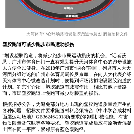
天河体育中心环场路增设塑胶跑道示意图 摘自招标文件
塑胶跑道可减少跑步市民运动损伤
“增设塑胶跑道，将减少跑步市民运动损伤的机会。”记者获
悉，广州市体育部门一直有规划提升天河体育中心的跑步设施
以方便全民健身。在2018年广州市“两会”期间，列席市人大天
河团分组讨论的广州市体育局局长罗京军，在向人大代表介绍
天河体育中心微改造计划时，便提到环场路拟增设塑胶跑道的
计划。罗京军介绍，塑胶跑道有减震作用，相比其他坚硬路
面，市民塑胶跑道上慢跑可减少对膝盖的损伤。
根据招标公告，为避免部分地方出现的塑胶跑道质量差产生的
各种问题，招标文件要求跑道材料必须符合《中小学合成材料
面层运动场地》GB36246-2018所要求的物理机械性能、有害
物质限量及气味等各项要求。塑胶跑道完成后应与原沥青混凝
土面在同一平面，紧邻原有蓝色缓跑径。