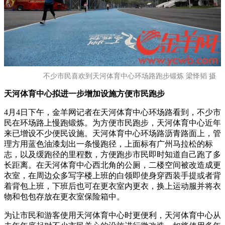
不少市民喜欢到天河体育中心环场路跑步锻炼 梁怿韬 摄
天河体育中心拟进一步增加设施方便市民跑步
4月4日下午，金羊网记者在天河体育中心环场路看到，不少市
民在环场路上慢跑锻炼。为方便市民跑步，天河体育中心近年
来已增设不少便民设施。天河体育中心环场路沥青路面上，管
理方用蓝色油漆划出一条慢跑径，上面标有广州马拉松的标
志，以及缓跑径的里程数，方便跑步市民即时知道自己跑了多
长距离。在天河体育中心西北角的公厕，二楼空间被改造成更
衣室，在周边众多写字楼上班的白领即使身穿西装手提或者背
着背包上班，下班后也可在更衣室内更衣，换上运动服并将衣
物和包包存放在更衣室保险箱中。
为让市民和游客使用天河体育中心时更便利，天河体育中心从