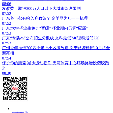
08:06
发改委：取消300万人口以下大城市落户限制
07:52
广东各市都有啥入户政策？ 金羊网为您一一梳理
07:52
广东:大学毕业生免办“暂缓” 择业期内仍算“应届”
07:53
广东“专插本”公布招生分数线 文科最低240理科最低220
07:53
广州今年推进200多个老旧小区微改造 恩宁路骑楼街10月将全
新亮相
07:54
保护你的膝盖,减少运动损伤 天河体育中心环场路增设塑胶跑
道
08:30