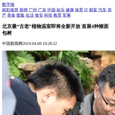
数字报
精彩推荐
新闻
广州
广东
中国
娱乐
健康
体育
IT
财富
汽车
房
产
美食
图集
生活
食安
科技
教育
军事
北京最“古老”植物温室即将全新开放 首展4种猴面
包树
中国新闻网
2019-04-09 10:28:22