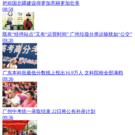
把祖国北疆建设得更加亮丽更加壮美
08:58
既有“经停站点”又有“运营时间” 广州垃圾分类运输犹如“公交”
09:30
广东本科批最低分数线上投出16.9万人 文科院校全部满档
09:36
广州中考统一录取结束 22日将公布补录计划
09:36