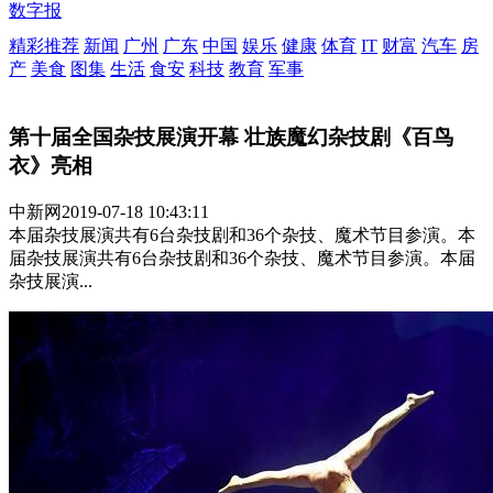
数字报
精彩推荐
新闻
广州
广东
中国
娱乐
健康
体育
IT
财富
汽车
房
产
美食
图集
生活
食安
科技
教育
军事
第十届全国杂技展演开幕 壮族魔幻杂技剧《百鸟
衣》亮相
中新网
2019-07-18 10:43:11
本届杂技展演共有6台杂技剧和36个杂技、魔术节目参演。本
届杂技展演共有6台杂技剧和36个杂技、魔术节目参演。本届
杂技展演...