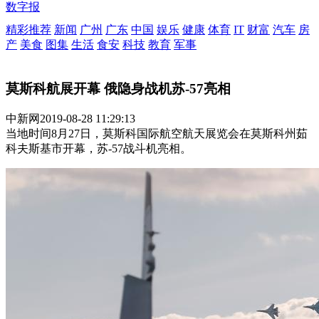
数字报
精彩推荐
新闻
广州
广东
中国
娱乐
健康
体育
IT
财富
汽车
房
产
美食
图集
生活
食安
科技
教育
军事
莫斯科航展开幕 俄隐身战机苏-57亮相
中新网
2019-08-28 11:29:13
当地时间8月27日，莫斯科国际航空航天展览会在莫斯科州茹
科夫斯基市开幕，苏-57战斗机亮相。