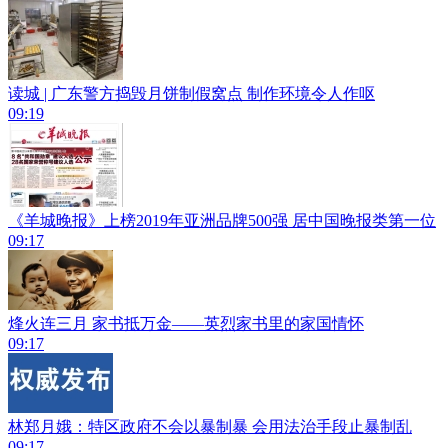
读城 | 广东警方捣毁月饼制假窝点 制作环境令人作呕
09:19
《羊城晚报》上榜2019年亚洲品牌500强 居中国晚报类第一位
09:17
烽火连三月 家书抵万金——英烈家书里的家国情怀
09:17
林郑月娥：特区政府不会以暴制暴 会用法治手段止暴制乱
09:17