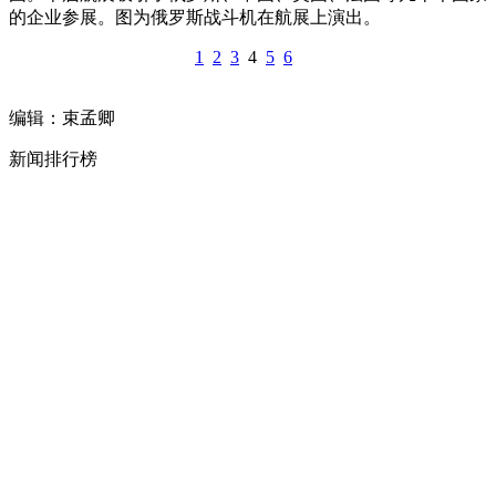
的企业参展。图为俄罗斯战斗机在航展上演出。
1
2
3
4
5
6
编辑：束孟卿
新闻排行榜