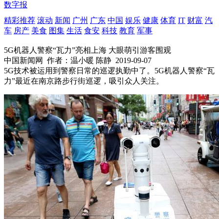
数字报
精彩推荐
滚动
新闻
广州
广东
中国
娱乐
健康
体育
IT
财富
汽
车
房产
美食
图集
生活
食安
科技
教育
军事
5G机器人警察“瓦力”亮相上海 大眼萌引游客围观
中国新闻网
作者：温小暖 陈静
2019-09-07
5G技术被运用到警察日常的巡逻执勤中了。5G机器人警察“瓦
力”最近在南京路步行街巡逻，吸引众人关注。