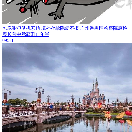
包庇罪犯借机索贿 境外存款隐瞒不报 广州番禺区检察院原检
察长暨中党获刑11年半
09:38