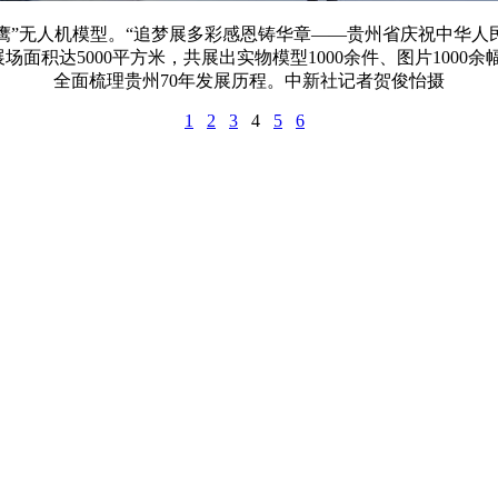
“鹞鹰”无人机模型。“追梦展多彩感恩铸华章——贵州省庆祝中华人
，展场面积达5000平方米，共展出实物模型1000余件、图片10
全面梳理贵州70年发展历程。中新社记者贺俊怡摄
1
2
3
4
5
6