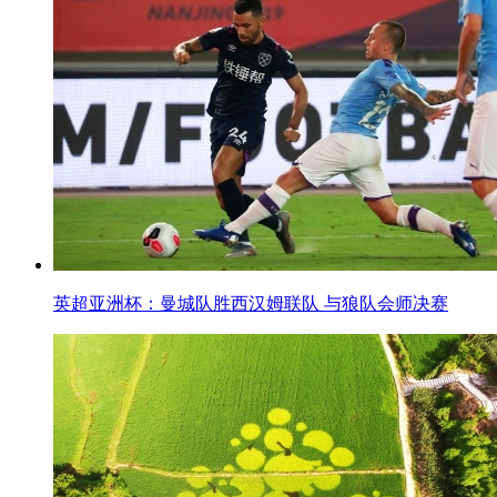
英超亚洲杯：曼城队胜西汉姆联队 与狼队会师决赛