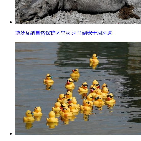
博茨瓦纳自然保护区旱灾 河马倒毙干涸河道