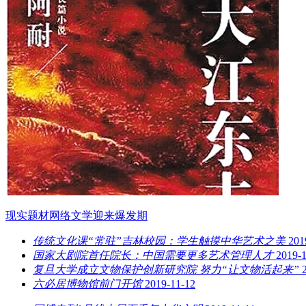
现实题材网络文学迎来爆发期
传统文化课“常驻”吉林校园：学生触摸中华艺术之美
201
国家大剧院首任院长：中国需要更多艺术管理人才
2019-
复旦大学成立文物保护创新研究院 努力“让文物活起来”
六必居博物馆前门开馆
2019-11-12