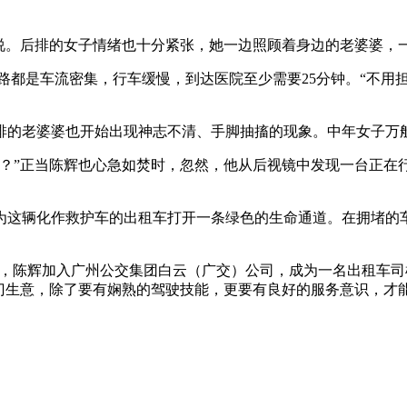
说。后排的女子情绪也十分紧张，她一边照顾着身边的老婆婆，一
道路都是车流密集，行车缓慢，到达医院至少需要25分钟。“不用
排的老婆婆也开始出现神志不清、手脚抽搐的现象。中年女子万
呢？”正当陈辉也心急如焚时，忽然，他从后视镜中发现一台正在
为这辆化作救护车的出租车打开一条绿色的生命通道。在拥堵的车
月，陈辉加入广州公交集团白云（广交）公司，成为一名出租车司
一门生意，除了要有娴熟的驾驶技能，更要有良好的服务意识，才