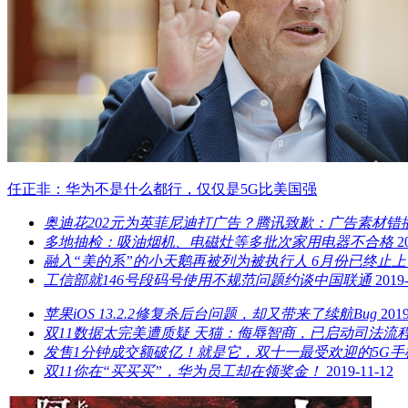
任正非：华为不是什么都行，仅仅是5G比美国强
奥迪花202元为英菲尼迪打广告？腾讯致歉：广告素材错
多地抽检：吸油烟机、电磁灶等多批次家用电器不合格
2
融入“美的系”的小天鹅再被列为被执行人 6月份已终止上
工信部就146号段码号使用不规范问题约谈中国联通
2019
苹果iOS 13.2.2修复杀后台问题，却又带来了续航Bug
2019
双11数据太完美遭质疑 天猫：侮辱智商，已启动司法流
发售1分钟成交额破亿！就是它，双十一最受欢迎的5G手
双11你在“买买买”，华为员工却在领奖金！
2019-11-12