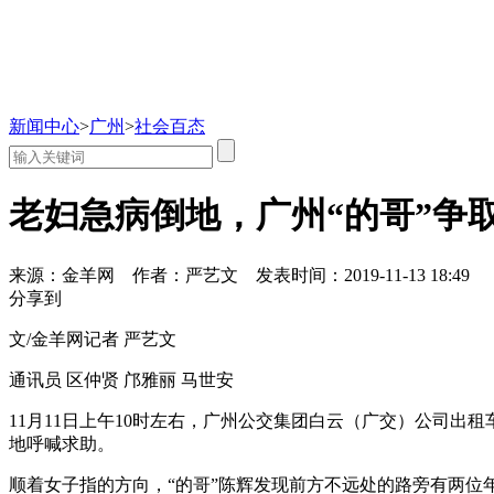
新闻中心
>
广州
>
社会百态
老妇急病倒地，广州“的哥”争取
来源：金羊网
作者：严艺文
发表时间：2019-11-13 18:49
分享到
文/金羊网记者 严艺文
通讯员 区仲贤 邝雅丽 马世安
11月11日上午10时左右，广州公交集团白云（广交）公司
地呼喊求助。
顺着女子指的方向，“的哥”陈辉发现前方不远处的路旁有两