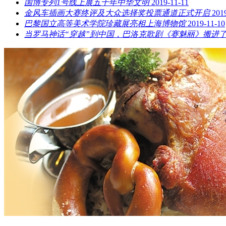
国博专列1号线上展五千年中华文明
2019-11-11
金风车插画大赛终评及大众选择奖投票通道正式开启
201
巴黎国立高等美术学院珍藏展亮相上海博物馆
2019-11-10
当罗马神话“穿越”到中国，巴洛克歌剧《赛魅丽》搬进