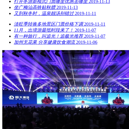
打开冬游新模式门票哪里优惠去哪里
2019-11-13
坐广梅汕高铁贴秋膘
2019-11-13
又到秋冬时，温泉靓汤别错过
2019-11-11
淡旺季转换多地景区门票价格下调
2019-11-11
11月，出境游最抵时段来了！
2019-11-07
有一种旅行，叫追光！追极光推荐
2019-11-07
加州无花果 分享健康饮食潮流
2019-11-06