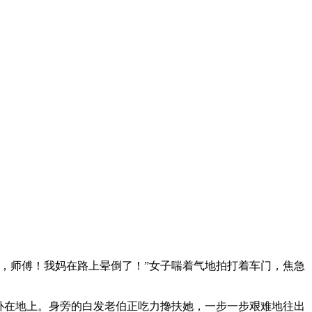
忙，师傅！我妈在路上晕倒了！”女子喘着气地拍打着车门，焦急
卧在地上。身旁的白发老伯正吃力搀扶她，一步一步艰难地往出