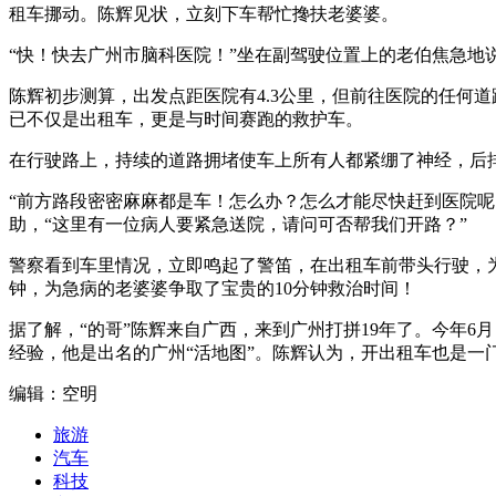
租车挪动。陈辉见状，立刻下车帮忙搀扶老婆婆。
“快！快去广州市脑科医院！”坐在副驾驶位置上的老伯焦急地
陈辉初步测算，出发点距医院有4.3公里，但前往医院的任何
已不仅是出租车，更是与时间赛跑的救护车。
在行驶路上，持续的道路拥堵使车上所有人都紧绷了神经，后
“前方路段密密麻麻都是车！怎么办？怎么才能尽快赶到医院
助，“这里有一位病人要紧急送院，请问可否帮我们开路？”
警察看到车里情况，立即鸣起了警笛，在出租车前带头行驶，
钟，为急病的老婆婆争取了宝贵的10分钟救治时间！
据了解，“的哥”陈辉来自广西，来到广州打拼19年了。今年6
经验，他是出名的广州“活地图”。陈辉认为，开出租车也是
编辑：空明
旅游
汽车
科技