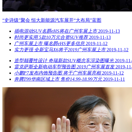
“史诗级”聚会 恒大新能源汽车展开“大布局”蓝图
插电混动SUV名爵eHS将在广州车展上市
2019-11-13
时尚更实用 5款10万元合资SUV推荐
2019-11-13
广州车展上市 曝名爵eHS更多信息
2019-11-12
实力更强 全新宝马X6将于2019广州车展上市
2019-11-12
造型颠覆性设计 奇瑞新款SUV概念车渲染图曝光
2019-11
雷克萨斯全新电动车型预告图 2019广州车展首发
2019-11
小鹏P7发布内饰预告图 将于广州车展亮相
2019-11-12
奔腾T99华南区域上市 售价14.99-18.99万元
2019-11-11