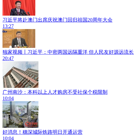
习近平将赴澳门出席庆祝澳门回归祖国20周年大会
13:27
独家视频丨习近平：中密两国远隔重洋 但人民友好源远流长
20:47
广州南沙：本科以上人才购房不受社保个税限制
10:04
好消息！穗深城际铁路明日开通运营
10:04