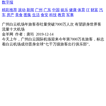
数字报
精彩推荐
滚动
新闻
广州
广东
中国
娱乐
健康
体育
IT
财富
汽
车
房产
美食
图集
生活
食安
科技
教育
军事
广州白云机场年旅客吞吐量突破7000万人次 有望跻身世界客
流量十大机场
金羊网
作者：唐珩
2019-12-14
今天上午，广州白云国际机场迎来今年第7000万名旅客，标志
着白云机场成功晋身全球“七千万级旅客出行俱乐部”。