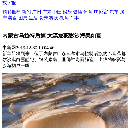
数字报
精彩推荐
新闻
广州
广东
中国
娱乐
健康
体育
IT
财富
汽车
房
产
美食
图集
生活
食安
科技
教育
军事
内蒙古乌拉特后旗 大漠逐驼影沙海美如画
中新网
2019-12-30 10:04:46
新年即将到来，位于内蒙古巴彦淖尔市乌拉特后旗的巴音温都
尔沙漠白雪皑皑、银装素裹，显得神奇而静谧，出牧的驼影与
沙海构成一幅...