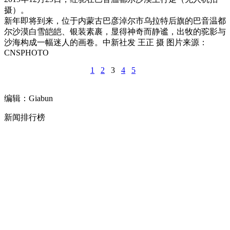
摄）。
新年即将到来，位于内蒙古巴彦淖尔市乌拉特后旗的巴音温都
尔沙漠白雪皑皑、银装素裹，显得神奇而静谧，出牧的驼影与
沙海构成一幅迷人的画卷。中新社发 王正 摄 图片来源：
CNSPHOTO
1
2
3
4
5
编辑：Giabun
新闻排行榜