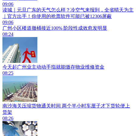
09:06
读城｜元旦广东的天气怎么样？冷空气来报到，全省晴天为主
｜官方出手！你使用的抢票软件可能已被12306屏蔽
09:06
广州小区楼道撤桶接近100% 阶段性成效愈发明显
08:24
今天起广州业主动动手指就能缴存物业维修资金
08:25
南沙海关压缩货物通关时间 两个半小时车厘子才下货轮便上
货架
08:26