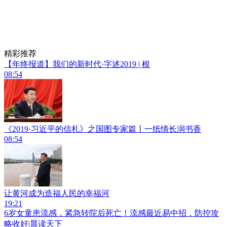
精彩推荐
【年终报道】我们的新时代·字述2019 | 根
08:54
《2019·习近平的信札》之国图专家篇丨一纸情长润书香
08:54
让黄河成为造福人民的幸福河
19:21
6岁女童患流感，紧急转院后死亡！流感最近易中招，防控攻
略收好|晨读天下