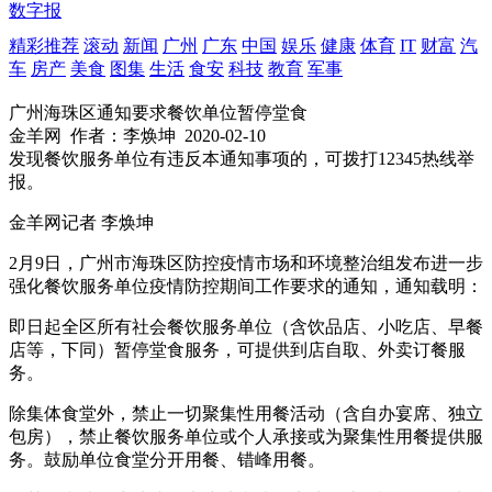
数字报
精彩推荐
滚动
新闻
广州
广东
中国
娱乐
健康
体育
IT
财富
汽
车
房产
美食
图集
生活
食安
科技
教育
军事
广州海珠区通知要求餐饮单位暂停堂食
金羊网
作者：李焕坤
2020-02-10
发现餐饮服务单位有违反本通知事项的，可拨打12345热线举
报。
金羊网记者 李焕坤
2月9日，广州市海珠区防控疫情市场和环境整治组发布进一步
强化餐饮服务单位疫情防控期间工作要求的通知，通知载明：
即日起全区所有社会餐饮服务单位（含饮品店、小吃店、早餐
店等，下同）暂停堂食服务，可提供到店自取、外卖订餐服
务。
除集体食堂外，禁止一切聚集性用餐活动（含自办宴席、独立
包房），禁止餐饮服务单位或个人承接或为聚集性用餐提供服
务。鼓励单位食堂分开用餐、错峰用餐。