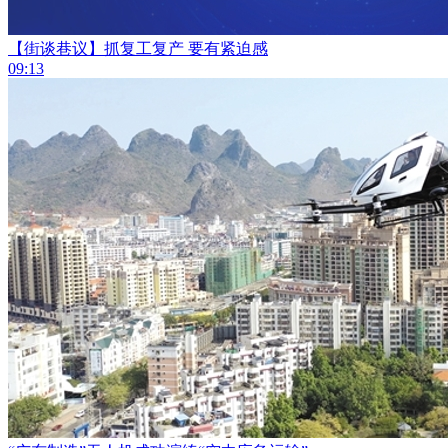
【街谈巷议】抓复工复产 要有紧迫感
09:13