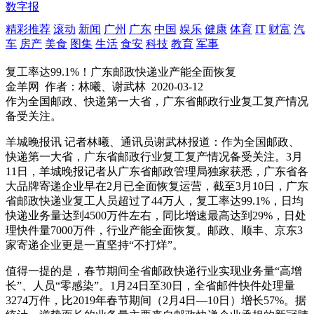
数字报
精彩推荐
滚动
新闻
广州
广东
中国
娱乐
健康
体育
IT
财富
汽
车
房产
美食
图集
生活
食安
科技
教育
军事
复工率达99.1%！广东邮政快递业产能全面恢复
金羊网
作者：林曦、谢武林
2020-03-12
作为全国邮政、快递第一大省，广东省邮政行业复工复产情况
备受关注。
羊城晚报讯 记者林曦、通讯员谢武林报道：作为全国邮政、
快递第一大省，广东省邮政行业复工复产情况备受关注。3月
11日，羊城晚报记者从广东省邮政管理局独家获悉，广东省各
大品牌寄递企业早在2月已全面恢复运营，截至3月10日，广东
省邮政快递业复工人员超过了44万人，复工率达99.1%，日均
快递业务量达到4500万件左右，同比增速最高达到29%，日处
理快件量7000万件，行业产能全面恢复。邮政、顺丰、京东3
家寄递企业更是一直坚持“不打烊”。
值得一提的是，春节期间全省邮政快递行业实现业务量“高增
长”、人员“零感染”。1月24日至30日，全省邮件快件处理量
3274万件，比2019年春节期间（2月4日—10日）增长57%。据