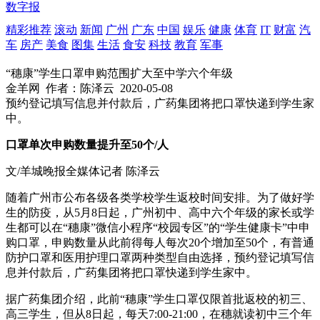
数字报
精彩推荐
滚动
新闻
广州
广东
中国
娱乐
健康
体育
IT
财富
汽
车
房产
美食
图集
生活
食安
科技
教育
军事
“穗康”学生口罩申购范围扩大至中学六个年级
金羊网
作者：陈泽云
2020-05-08
预约登记填写信息并付款后，广药集团将把口罩快递到学生家
中。
口罩单次申购数量提升至50个/人
文/羊城晚报全媒体记者 陈泽云
随着广州市公布各级各类学校学生返校时间安排。为了做好学
生的防疫，从5月8日起，广州初中、高中六个年级的家长或学
生都可以在“穗康”微信小程序“校园专区”的“学生健康卡”中申
购口罩，申购数量从此前得每人每次20个增加至50个，有普通
防护口罩和医用护理口罩两种类型自由选择，预约登记填写信
息并付款后，广药集团将把口罩快递到学生家中。
据广药集团介绍，此前“穗康”学生口罩仅限首批返校的初三、
高三学生，但从8日起，每天7:00-21:00，在穗就读初中三个年