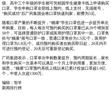
级、高中三个年级的学生都可凭校园学生健康卡线上申请购买
口罩。学生申购口罩全部线上预约、线上支付，无须摇号，
“购买成功”后广药集团会将口罩快递到家，邮费为5元。
随着口罩产量的不断提升，“穗康”学生口罩也进一步提升单次
申购量。目前，每人每次可预约购买的口罩量已从20个增加至
50个，可选择普通防护口罩或医用护理口罩其中一款。口罩售
价与“穗康”摇号口罩一致，普通口罩售价为1.5元/个，医用护
理口罩为1.8元/个。成功预约购买者在购买即日起，20天内不
可进行预约登记，20天后可重新登记购买。
广药集团表示，口罩单次申购数量提升、预约周期延长，家长
和学生购买一次基本可以满足一个月上学的用量，更加方便。
据悉，“穗康”口罩预约系统上线以来已累计投放口罩超1.9亿
个，中签人次超1300万。
编辑：智羊
新闻排行榜