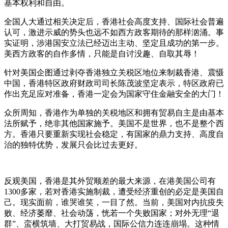
基本权利和自由。
全国人大通过相关决定后，香港社会高度支持、国际社会普遍
认可，激进示威的势头也远不如西方政客期待的那样汹涌。事
实证明，涉港国安立法已经迈出主动、坚定且成功的第一步。
美西方政客的自作多情，只能是自讨没趣、自取其辱！
针对美国企图通过剥夺香港独立关税区地位来制裁香港、震慑
中国，香港特区政府财政司司长陈茂波坚定表示，特区政府已
作出充足应对准备，香港一定会为国家守住金融安全的大门！
众所周知，香港作为单独的关税地区和拥有贸易自主是由基本
法所赋予，绝非其他国家施予。美国不是世界，也不是整个西
方。香港只要重新实现社会稳定，有国家的鼎力支持、高度自
治的独特优势，发展只会比过去更好。
反观美国，香港是其外贸顺差的最大来源，在港美国公司有
1300多家，若对香港实施制裁，遭受经济重创的必定是美国自
己。现实面前，谁哭谁笑，一目了然。当前，美国对内抗疫失
败、经济萎靡、社会动荡，恍若一个失败国家；对外无理“退
群”、蛮横筑墙、大打贸易战，国际公信力连连崩塌。这种情