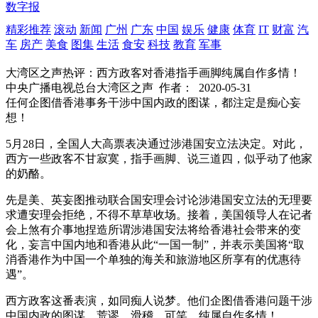
数字报
精彩推荐
滚动
新闻
广州
广东
中国
娱乐
健康
体育
IT
财富
汽
车
房产
美食
图集
生活
食安
科技
教育
军事
大湾区之声热评：西方政客对香港指手画脚纯属自作多情！
中央广播电视总台大湾区之声
作者：
2020-05-31
任何企图借香港事务干涉中国内政的图谋，都注定是痴心妄
想！
5月28日，全国人大高票表决通过涉港国安立法决定。对此，
西方一些政客不甘寂寞，指手画脚、说三道四，似乎动了他家
的奶酪。
先是美、英妄图推动联合国安理会讨论涉港国安立法的无理要
求遭安理会拒绝，不得不草草收场。接着，美国领导人在记者
会上煞有介事地捏造所谓涉港国安法将给香港社会带来的变
化，妄言中国内地和香港从此“一国一制”，并表示美国将“取
消香港作为中国一个单独的海关和旅游地区所享有的优惠待
遇”。
西方政客这番表演，如同痴人说梦。他们企图借香港问题干涉
中国内政的图谋，荒谬、滑稽、可笑，纯属自作多情！