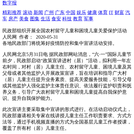
数字报
精彩推荐
滚动
新闻
广州
广东
中国
娱乐
健康
体育
IT
财富
汽
车
房产
美食
图集
生活
食安
科技
教育
军事
民政部组织开展全国农村留守儿童和困境儿童关爱保护活动
人民网
作者：
2020-05-31
各地民政部门将统筹好疫情防控和集中宣讲活动安排。
人民网北京5月31日电 据民政部网站消息，“六·一”国际儿童节
前夕，民政部启动“政策宣讲进村（居）”活动，拟利用一年左
右时间，对村（居）儿童主任、农村留守儿童、困境儿童及其
父母或者其他监护人开展政策宣讲，旨在培训和指导广大村
（居）儿童主任提升业务素质、提高关爱服务技能，引导父母
或其他监护人强化监护主体责任意识、依法履行监护职责和抚
养义务，引导广大农村留守儿童和困境儿童提高自我保护意
识、提升自我保护能力。
此次宣讲主要采取集中宣讲的形式进行。在活动启动仪式上，
民政部邀请相关专家在线讲授儿童主任工作职责要求、方式方
法等，通过手机视频直播的方式为全国基层儿童工作者授课，
覆盖了所有村（居）儿童主任。