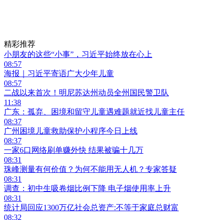
精彩推荐
小朋友的这些“小事”，习近平始终放在心上
08:57
海报｜习近平寄语广大少年儿童
08:57
二战以来首次！明尼苏达州动员全州国民警卫队
11:38
广东：孤弃、困境和留守儿童遇难题就近找儿童主任
08:37
广州困境儿童救助保护小程序今日上线
08:37
一家6口网络刷单赚外快 结果被骗十几万
08:31
珠峰测量有何价值？为何不能用无人机？专家答疑
08:31
调查：初中生吸卷烟比例下降 电子烟使用率上升
08:31
统计局回应1300万亿社会总资产:不等于家庭总财富
08:32