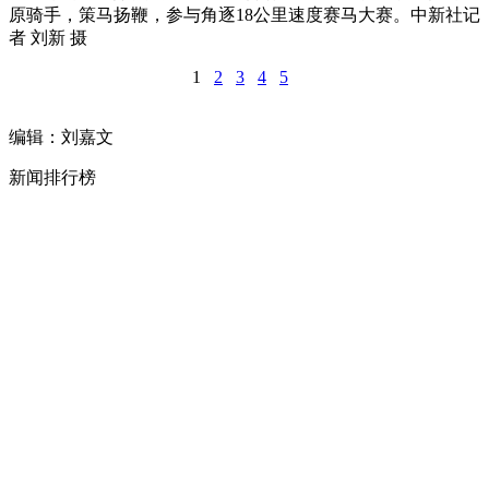
原骑手，策马扬鞭，参与角逐18公里速度赛马大赛。中新社记
者 刘新 摄
1
2
3
4
5
编辑：刘嘉文
新闻排行榜