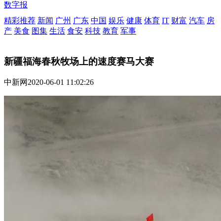
数字报
精彩推荐
新闻
广州
广东
中国
娱乐
健康
体育
IT
财富
汽车
房
产
美食
图集
生活
食安
科技
教育
军事
新疆福海春秋牧场上的速度赛马大赛
中新网
2020-06-01 11:02:26