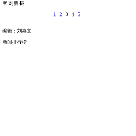
者 刘新 摄
1
2
3
4
5
编辑：刘嘉文
新闻排行榜