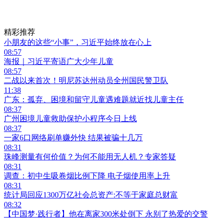
精彩推荐
小朋友的这些“小事”，习近平始终放在心上
08:57
海报｜习近平寄语广大少年儿童
08:57
二战以来首次！明尼苏达州动员全州国民警卫队
11:38
广东：孤弃、困境和留守儿童遇难题就近找儿童主任
08:37
广州困境儿童救助保护小程序今日上线
08:37
一家6口网络刷单赚外快 结果被骗十几万
08:31
珠峰测量有何价值？为何不能用无人机？专家答疑
08:31
调查：初中生吸卷烟比例下降 电子烟使用率上升
08:31
统计局回应1300万亿社会总资产:不等于家庭总财富
08:32
【中国梦·践行者】他在离家300米处倒下 永别了热爱的交警