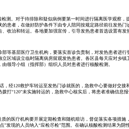
核酸检测。对于待排除和疑似病例要第一时间进行隔离医学观察，
状的患者，在做好防护条件下由专人陪同按规定路径前往发热门诊
告、收治和转运。各地要加强宣传，引导发热患者首选设置有发
诊部等基层医疗卫生机构，要落实首诊负责制，对发热患者进行
独立区域设立临时隔离病房留观发热患者。各区县每天应对乡镇
，由领导小组（指挥部）组织人员对患者进行核酸检测。
救电话，经120救护车转运至发热门诊就医的，急救中心要做好交
拨打“120”未实施转运的，急救中心核实后，将患者准确信息
性质的医疗机构要开展定期检查和随机暗访，督促落实各项措施，
点”发现的人员纳入“应检尽检”范围。在确认核酸检测结果为阴