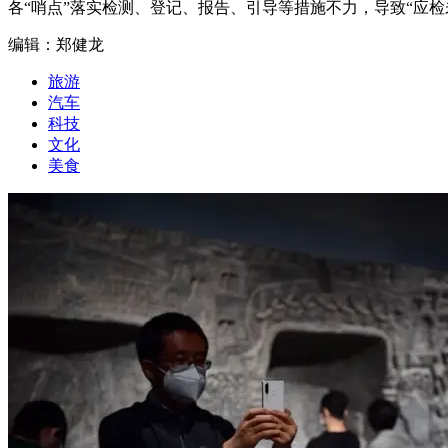
各“哨点”落实检测、登记、报告、引导等措施不力，导致“应
编辑：郑健龙
旅游
汽车
科技
文化
美食