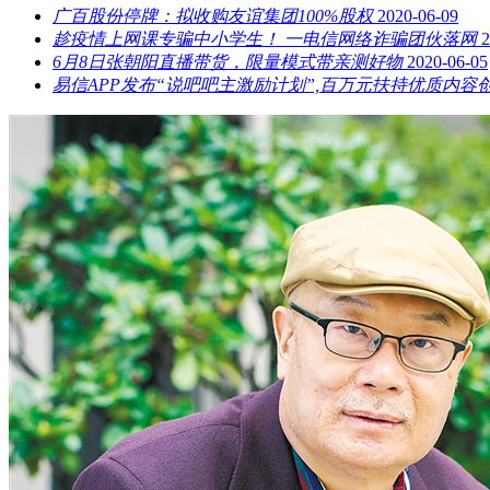
广百股份停牌：拟收购友谊集团100%股权
2020-06-09
趁疫情上网课专骗中小学生！ 一电信网络诈骗团伙落网
2
6月8日张朝阳直播带货，限量模式带亲测好物
2020-06-05
易信APP发布“说吧吧主激励计划”,百万元扶持优质内容