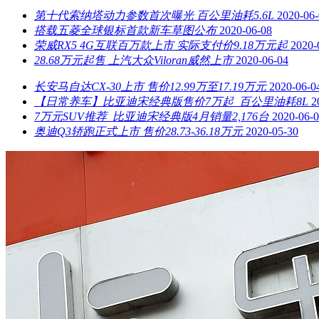
第十代索纳塔动力参数首次曝光 百公里油耗5.6L
2020-06
搭载五菱全球银标首款新车草图公布
2020-06-08
荣威RX5 4G互联百万款上市 实际支付价9.18万元起
2020-
28.68万元起售 上汽大众Viloran威然上市
2020-06-04
长安马自达CX-30上市 售价12.99万至17.19万元
2020-06-0
【日常养车】比亚迪宋经典版售价7万起 百公里油耗8L
2
7万元SUV推荐 比亚迪宋经典版4月销量2,176台
2020-06-
奥迪Q3轿跑正式上市 售价28.73-36.18万元
2020-05-30