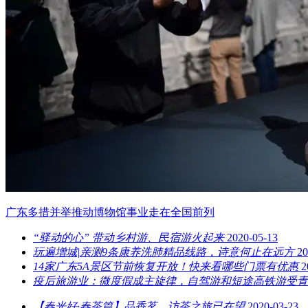
广东多措并举推动博物馆事业走在全国前列
“驿动的心” 带动乡村游、民宿游火起来
2020-05-13
玩遍增城|亲测9条康养洗肺精品线路，诗意何止在远方
20
14家广东5A景区节前恢复开放！快来看哪些门票有优惠
2
疫后旅游业：微度假成主旋律，自驾游和短途高铁游受青
【春光好·春茶篇】品香茗，访茶之旅已在望
2020-03-23