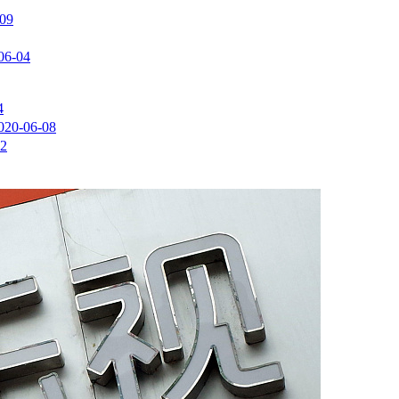
-09
06-04
4
020-06-08
02