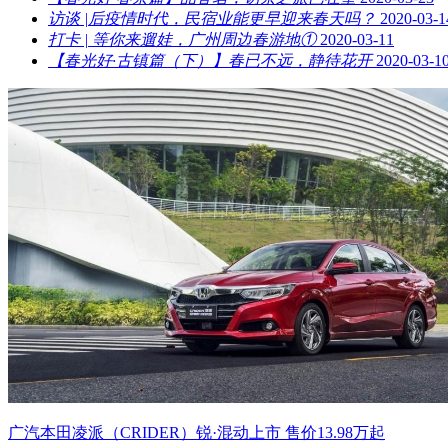
访谈 |后疫情时代，民宿业能更早迎来春天吗？
2020-03-1
打卡 | 等你来遛娃，广州周边春游地①
2020-03-11
【春光好·古镇篇（下）】春已不远，静待花开
2020-03-1
广汽本田凌派（CRIDER）锐·混动上市 售价13.98万起