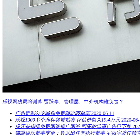
乐视网残局将谢幕 贾跃亭、管理层、中介机构谁负责？
广州定制公交喊你免费骑哈啰单车
2020-06-11
乐视1300多个商标将被拍卖 评估价格为19.4万元
2020-06-
虎牙被指借免费网课推广网游 回应称涉事广告已下线
202
猫眼娱乐董事变更：程武出任非执行董事 罗振宇辞任独