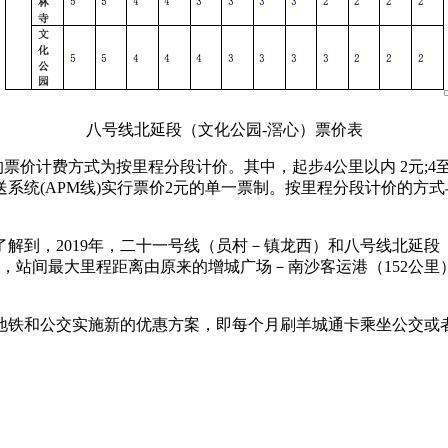
八号线北延段（文化公园-滘心）票价表
价计费方式为按里程分段计价。其中，起步4公里以内 2元;4至1
动输送系统(APM线)实行票价2元的单一票制。按里程分段计价的
解到，2019年，二十一号线（员村－镇龙西）和八号线北延
.8公里，站间最大里程距离由原来的增城广场－南沙客运港（152公
州地铁和公交实施新的优惠方案，即每个月刷羊城通卡乘坐公交或者