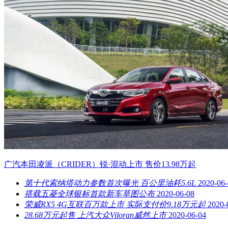
广汽本田凌派（CRIDER）锐·混动上市 售价13.98万起
第十代索纳塔动力参数首次曝光 百公里油耗5.6L
2020-06
搭载五菱全球银标首款新车草图公布
2020-06-08
荣威RX5 4G互联百万款上市 实际支付价9.18万元起
2020-
28.68万元起售 上汽大众Viloran威然上市
2020-06-04