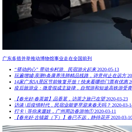
广东多措并举推动博物馆事业走在全国前列
“驿动的心” 带动乡村游、民宿游火起来
2020-05-13
玩遍增城|亲测9条康养洗肺精品线路，诗意何止在远方
20
14家广东5A景区节前恢复开放！快来看哪些门票有优惠
2
疫后旅游业：微度假成主旋律，自驾游和短途高铁游受青
【春光好·春茶篇】品香茗，访茶之旅已在望
2020-03-23
访谈 |后疫情时代，民宿业能更早迎来春天吗？
2020-03-1
打卡 | 等你来遛娃，广州周边春游地①
2020-03-11
【春光好·古镇篇（下）】春已不远，静待花开
2020-03-1