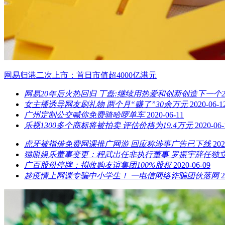
网易归港二次上市：首日市值超4000亿港元
网易20年后火热回归 丁磊:继续用热爱和创新创造下一个2
女主播诱导网友刷礼物 两个月“赚了”30余万元
2020-06-1
广州定制公交喊你免费骑哈啰单车
2020-06-11
乐视1300多个商标将被拍卖 评估价格为19.4万元
2020-06-
虎牙被指借免费网课推广网游 回应称涉事广告已下线
202
猫眼娱乐董事变更：程武出任非执行董事 罗振宇辞任独
广百股份停牌：拟收购友谊集团100%股权
2020-06-09
趁疫情上网课专骗中小学生！ 一电信网络诈骗团伙落网
2