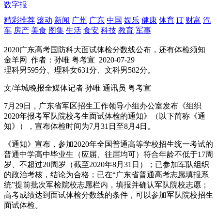
数字报
精彩推荐
滚动
新闻
广州
广东
中国
娱乐
健康
体育
IT
财富
汽
车
房产
美食
图集
生活
食安
科技
教育
军事
2020广东高考国防科大面试体检分数线公布，还有体检须知
金羊网
作者：孙唯 粤考宣
2020-07-29
理科男595分、理科女631分、文科男582分。
文/羊城晚报全媒体记者 孙唯 通讯员 粤考宣
7月29日，广东省军区招生工作领导小组办公室发布《组织
2020年报考军队院校考生面试体检的通知》（以下简称《通
知》），宣布体检时间为7月31日至8月4日。
《通知》宣布，参加2020年全国普通高等学校招生统一考试的
普通中学高中毕业生（应届、往届均可）符合年龄不低于17周
岁、不超过20周岁（截至2020年8月31日）；已参加军队组织
的政治考核，结论为合格；已在“广东省普通高考志愿填报系
统”提前批次军检院校志愿栏内，填报并确认军队院校志愿；
高考成绩达到面试体检分数线的条件，可以参加军队院校招生
面试体检。