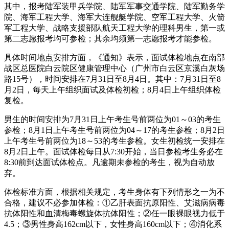
其中，报考陆军装甲兵学院、陆军军事交通学院、陆军勤务学
院、海军工程大学、海军大连舰艇学院、空军工程大学、火箭
军工程大学、战略支援部队航天工程大学的理科男生，第一或
第二志愿报考均可参检；其余均须第一志愿报考才能参检。
具体时间地点安排方面，《通知》表示，面试体检地点在南部
战区总医院白云院区健康管理中心（广州市白云区京溪白灰场
路15号），时间安排在7月31日至8月4日。其中：7月31日至8
月2日，每天上午组织面试及体检初检；8月4日上午组织体检
复检。
男生的时间安排为7月31日上午考生号前两位为01～03的考生
参检；8月1日上午考生号前两位为04～17的考生参检；8月2日
上午考生号前两位为18～53的考生参检。女生初检统一安排在
8月2日上午。面试体检每日从7:30开始，当日参检考生务必在
8:30前到达面试体检点。凡逾期未参检的考生，视为自动放
弃。
体检标准方面，根据相关规定，考生身体有下列情形之一为不
合格，建议不必参加体检：①乙肝表面抗原阳性、艾滋病病毒
抗体阳性和血清梅毒螺旋体抗体阳性；②任一眼裸眼视力低于
4.5；③男性身高162cm以下，女性身高160cm以下；④消化系