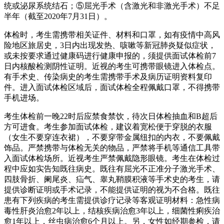
统或泌尿系统结石；⑤屈光手术（含激光和非激光手术）不足
半年（截至2020年7月31日）。
体检时，考生需携带相关证件、材料和口罩，如有疫情中高风
险地区旅居史，3日内出现发热、咳嗽等新冠肺炎疑似症状，
或未按要求通过健康码进行健康申报的，须提供面试体检前7
日内核酸检测阴性证明。近视的考生可携带眼镜进入体检点。
有手术史、传染病史的考生需携带手术及病历证明资料复印
件。进入面试体检区域后，面试体检全程佩戴口罩，不得携带
手机进场。
考生体检前一晚22时后应禁食禁饮，待次日体检抽血和B超后
方可进食。考生参加面试体检，建议着宽松便于穿脱的衣服
（女生不要穿连衣裙），不要穿带金属纽扣的内衣，不要佩戴
饰品。严禁携带与体检无关的物品，严禁将手机等通信工具带
入面试体检场所。近视考生严禁佩戴隐形眼镜。考生在体检过
程中应如实告知既往病史。既往有屈光不正准分子激光手术、
四肢骨折、阑尾炎、疝气、睾丸鞘膜积液等手术史的考生，请
提供诊断证明或手术记录，不能提供证明的视为不合格。既往
患有下列疾病的考生需提供诊疗记录等客观证明材料：急性病
毒性肝炎治愈2年以上，结核疾病治愈3年以上，细菌性痢疾治
愈1年以上，丝虫病治愈6个月以上。另，女性如经期参检，请