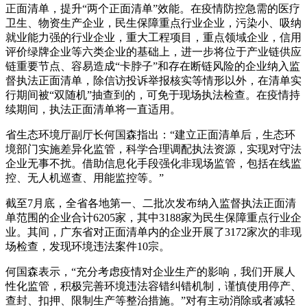
正面清单，提升“两个正面清单”效能。在疫情防控急需的医疗
卫生、物资生产企业，民生保障重点行业企业，污染小、吸纳
就业能力强的行业企业，重大工程项目，重点领域企业，信用
评价绿牌企业等六类企业的基础上，进一步将位于产业链供应
链重要节点、容易造成“卡脖子”和存在断链风险的企业纳入监
督执法正面清单，除信访投诉举报核实等情形以外，在清单实
行期间被“双随机”抽查到的，可免于现场执法检查。在疫情持
续期间，执法正面清单将一直适用。
省生态环境厅副厅长何国森指出：“建立正面清单后，生态环
境部门实施差异化监管，科学合理调配执法资源，实现对守法
企业无事不扰。借助信息化手段强化非现场监管，包括在线监
控、无人机巡查、用能监控等。”
截至7月底，全省各地第一、二批次发布纳入监督执法正面清
单范围的企业合计6205家，其中3188家为民生保障重点行业企
业。其间，广东省对正面清单内的企业开展了3172家次的非现
场检查，发现环境违法案件10宗。
何国森表示，“充分考虑疫情对企业生产的影响，我们开展人
性化监管，积极完善环境违法容错纠错机制，谨慎使用停产、
查封、扣押、限制生产等整治措施。”对有主动消除或者减轻