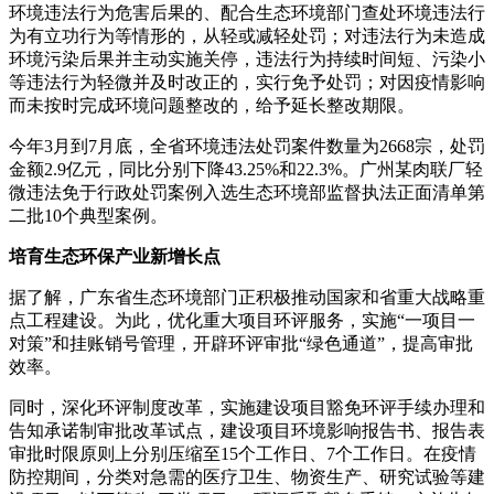
环境违法行为危害后果的、配合生态环境部门查处环境违法行
为有立功行为等情形的，从轻或减轻处罚；对违法行为未造成
环境污染后果并主动实施关停，违法行为持续时间短、污染小
等违法行为轻微并及时改正的，实行免予处罚；对因疫情影响
而未按时完成环境问题整改的，给予延长整改期限。
今年3月到7月底，全省环境违法处罚案件数量为2668宗，处罚
金额2.9亿元，同比分别下降43.25%和22.3%。广州某肉联厂轻
微违法免于行政处罚案例入选生态环境部监督执法正面清单第
二批10个典型案例。
培育生态环保产业新增长点
据了解，广东省生态环境部门正积极推动国家和省重大战略重
点工程建设。为此，优化重大项目环评服务，实施“一项目一
对策”和挂账销号管理，开辟环评审批“绿色通道”，提高审批
效率。
同时，深化环评制度改革，实施建设项目豁免环评手续办理和
告知承诺制审批改革试点，建设项目环境影响报告书、报告表
审批时限原则上分别压缩至15个工作日、7个工作日。在疫情
防控期间，分类对急需的医疗卫生、物资生产、研究试验等建