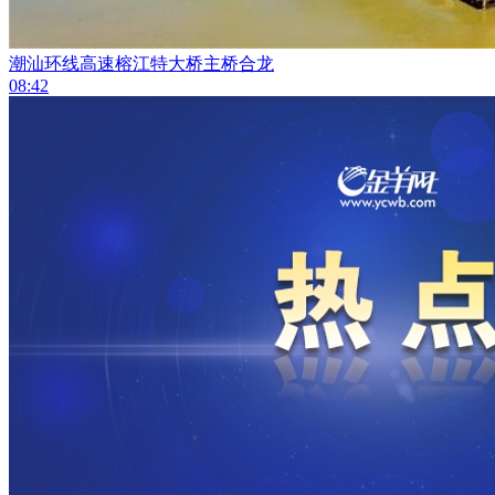
潮汕环线高速榕江特大桥主桥合龙
08:42