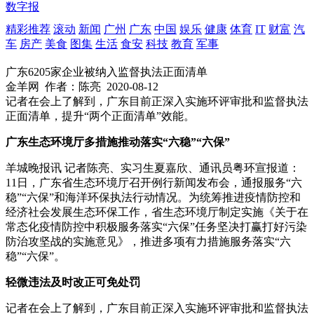
数字报
精彩推荐
滚动
新闻
广州
广东
中国
娱乐
健康
体育
IT
财富
汽
车
房产
美食
图集
生活
食安
科技
教育
军事
广东6205家企业被纳入监督执法正面清单
金羊网
作者：陈亮
2020-08-12
​记者在会上了解到，广东目前正深入实施环评审批和监督执法
正面清单，提升“两个正面清单”效能。
广东生态环境厅多措施推动落实“六稳”“六保”
羊城晚报讯 记者陈亮、实习生夏嘉欣、通讯员粤环宣报道：
11日，广东省生态环境厅召开例行新闻发布会，通报服务“六
稳”“六保”和海洋环保执法行动情况。为统筹推进疫情防控和
经济社会发展生态环保工作，省生态环境厅制定实施《关于在
常态化疫情防控中积极服务落实“六保”任务坚决打赢打好污染
防治攻坚战的实施意见》，推进多项有力措施服务落实“六
稳”“六保”。
轻微违法及时改正可免处罚
记者在会上了解到，广东目前正深入实施环评审批和监督执法