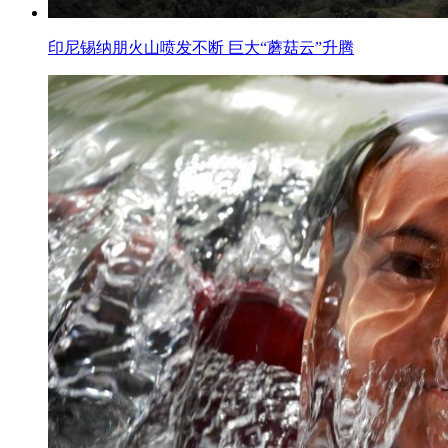
印尼锡纳朋火山喷发不断 巨大“蘑菇云”升腾