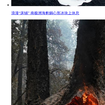
浪漫“床铺” 南极洲海豹躺心形冰块上休息