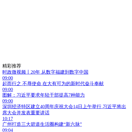
精彩推荐
时政微视频丨20年 从数字福建到数字中国
09:00
起而行之 不辱使命 在大有可为的新时代奋斗奉献
09:00
图解：习近平要求年轻干部提高7种能力
09:00
深圳经济特区建立40周年庆祝大会14日上午举行 习近平将出
席大会并发表重要讲话
10:17
广州打造三大碧道生活圈构建“新六脉”
09:04