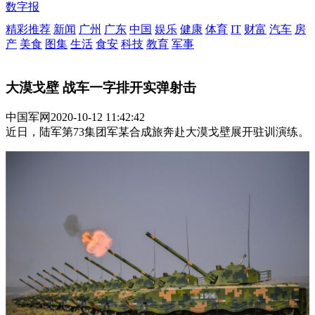
数字报
精彩推荐
新闻
广州
广东
中国
娱乐
健康
体育
IT
财富
汽车
房
产
美食
图集
生活
食安
科技
教育
军事
大漠戈壁 战车一字排开实弹射击
中国军网
2020-10-12 11:42:42
近日，陆军第73集团军某合成旅奔赴大漠戈壁展开驻训演练。