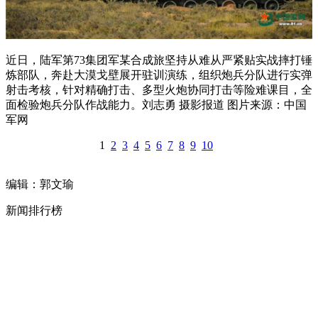
近日，陆军第73集团军某合成旅坚持从难从严紧贴实战摔打锤
炼部队，奔赴大漠戈壁展开驻训演练，组织炮兵分队进行实弹
射击考核，针对精确打击、多型火炮协同打击等险难课目，全
面检验炮兵分队作战能力。刘志勇 摄影报道 图片来源：中国
军网
1
2
3
4
5
6
7
8
9
10
编辑：郭文瑜
新闻排行榜