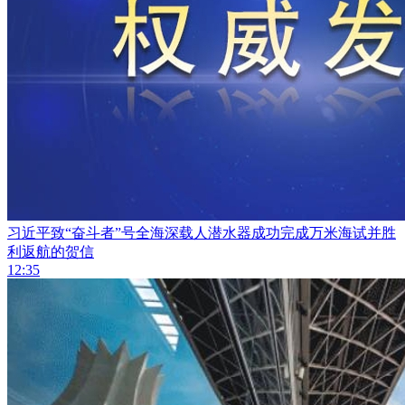
习近平致“奋斗者”号全海深载人潜水器成功完成万米海试并胜
利返航的贺信
12:35