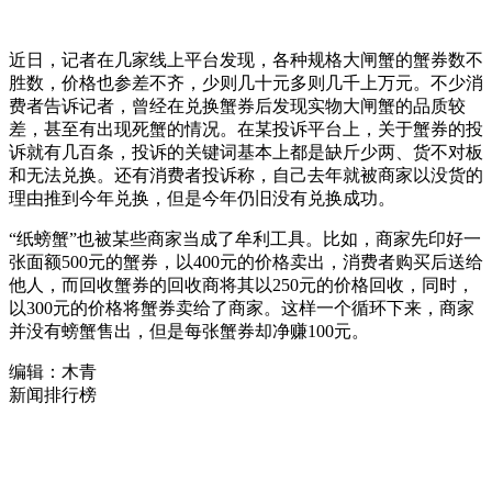
近日，记者在几家线上平台发现，各种规格大闸蟹的蟹券数不
胜数，价格也参差不齐，少则几十元多则几千上万元。不少消
费者告诉记者，曾经在兑换蟹券后发现实物大闸蟹的品质较
差，甚至有出现死蟹的情况。在某投诉平台上，关于蟹券的投
诉就有几百条，投诉的关键词基本上都是缺斤少两、货不对板
和无法兑换。还有消费者投诉称，自己去年就被商家以没货的
理由推到今年兑换，但是今年仍旧没有兑换成功。
“纸螃蟹”也被某些商家当成了牟利工具。比如，商家先印好一
张面额500元的蟹券，以400元的价格卖出，消费者购买后送给
他人，而回收蟹券的回收商将其以250元的价格回收，同时，
以300元的价格将蟹券卖给了商家。这样一个循环下来，商家
并没有螃蟹售出，但是每张蟹券却净赚100元。
编辑：木青
新闻排行榜