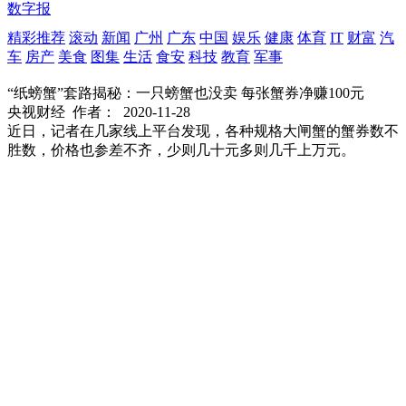
数字报
精彩推荐
滚动
新闻
广州
广东
中国
娱乐
健康
体育
IT
财富
汽
车
房产
美食
图集
生活
食安
科技
教育
军事
“纸螃蟹”套路揭秘：一只螃蟹也没卖 每张蟹券净赚100元
央视财经
作者：
2020-11-28
近日，记者在几家线上平台发现，各种规格大闸蟹的蟹券数不
胜数，价格也参差不齐，少则几十元多则几千上万元。