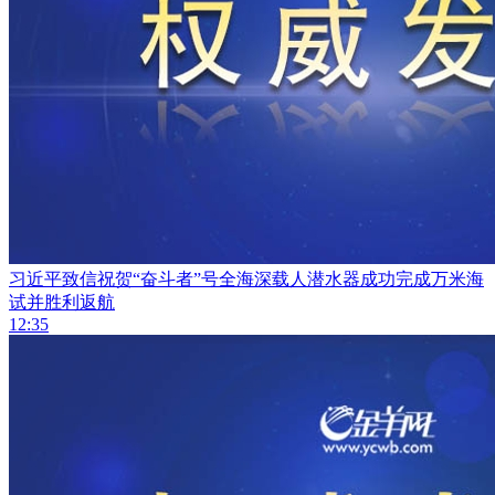
习近平致信祝贺“奋斗者”号全海深载人潜水器成功完成万米海
试并胜利返航
12:35