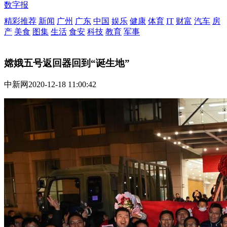
数字报
精彩推荐
新闻
广州
广东
中国
娱乐
健康
体育
IT
财富
汽车
房
产
美食
图集
生活
食安
科技
教育
军事
嫦娥五号返回器回到“诞生地”
中新网
2020-12-18 11:00:42