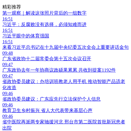
精彩推荐
第一观察｜解读这张照片背后的一组数字
16:51
习近平：反腐败没有选择，必须知难而进
16:51
习近平眼中的体育强国
16:51
来看习近平总书记在十九届中央纪委五次全会上重要讲话金句
09:48
广东省政协十二届常委会第十五次会议召开
09:47
广东政协去年一年协商议政硕果累累 共收到提案1192件
09:47
省政协委员建议：办培训班教老人用手机 推动智能产品适老
化改造
09:46
省政协委员建议：广东应先行立法保护个人信息
09:46
教育卫生乡村振兴 省人大代表带来基层心声
09:46
省中医院再派两专家驰援河北 邢台市第二医院首批新冠患者
出院