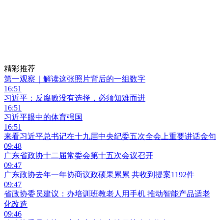
精彩推荐
第一观察｜解读这张照片背后的一组数字
16:51
习近平：反腐败没有选择，必须知难而进
16:51
习近平眼中的体育强国
16:51
来看习近平总书记在十九届中央纪委五次全会上重要讲话金句
09:48
广东省政协十二届常委会第十五次会议召开
09:47
广东政协去年一年协商议政硕果累累 共收到提案1192件
09:47
省政协委员建议：办培训班教老人用手机 推动智能产品适老
化改造
09:46