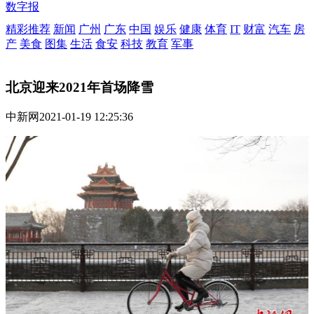
数字报
精彩推荐
新闻
广州
广东
中国
娱乐
健康
体育
IT
财富
汽车
房
产
美食
图集
生活
食安
科技
教育
军事
北京迎来2021年首场降雪
中新网
2021-01-19 12:25:36