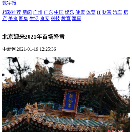
数字报
精彩推荐
新闻
广州
广东
中国
娱乐
健康
体育
IT
财富
汽车
房
产
美食
图集
生活
食安
科技
教育
军事
北京迎来2021年首场降雪
中新网
2021-01-19 12:25:36