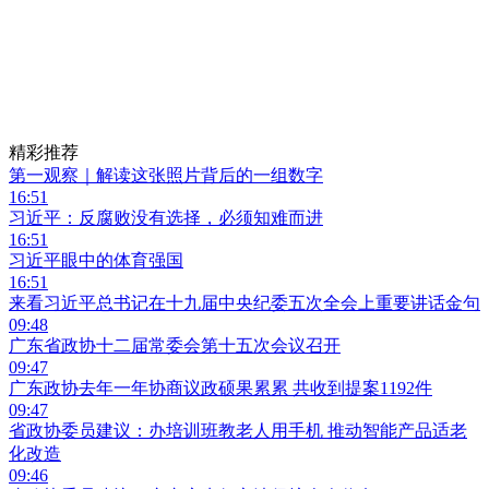
精彩推荐
第一观察｜解读这张照片背后的一组数字
16:51
习近平：反腐败没有选择，必须知难而进
16:51
习近平眼中的体育强国
16:51
来看习近平总书记在十九届中央纪委五次全会上重要讲话金句
09:48
广东省政协十二届常委会第十五次会议召开
09:47
广东政协去年一年协商议政硕果累累 共收到提案1192件
09:47
省政协委员建议：办培训班教老人用手机 推动智能产品适老
化改造
09:46